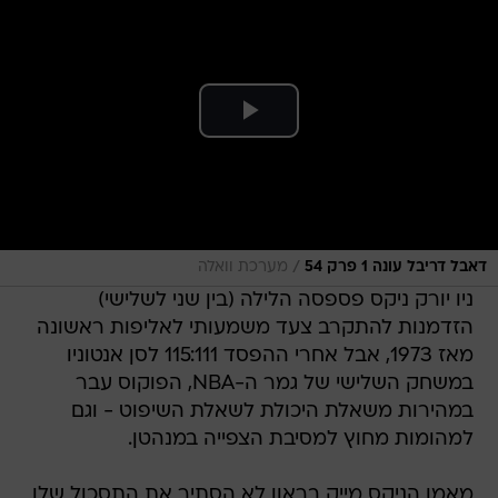
/
דאבל דריבל עונה 1 פרק 54
מערכת וואלה
ניו יורק ניקס פספסה הלילה (בין שני לשלישי)
הזדמנות להתקרב צעד משמעותי לאליפות ראשונה
מאז 1973, אבל אחרי ההפסד 115:111 לסן אנטוניו
במשחק השלישי של גמר ה-NBA, הפוקוס עבר
במהירות משאלת היכולת לשאלת השיפוט - וגם
למהומות מחוץ למסיבת הצפייה במנהטן.
מאמן הניקס מייק בראון לא הסתיר את התסכול שלו