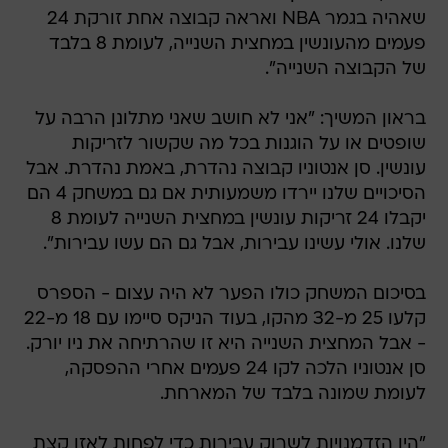
שאהיה בגמר NBA ואראה קבוצה אחת זורקת 24
פעמים מהעונשין במחצית השנייה, לעומת 8 בלבד
של הקבוצה השנייה".
בראון המשיך: "אני לא חושב שאני מתלונן הרבה על
שופטים או על הוגנות בכל מה שקשור לזריקות
עונשין. סן אנטוניו קבוצה נהדרת, באמת נהדרת. אבל
הסיכויים שלנו יירדו משמעותית אם גם במשחק 4 הם
יקבלו 24 זריקות עונשין במחצית השנייה לעומת 8
שלנו. אולי עשינו עבירות, אבל גם הם עשו עבירות".
בסיכום המשחק כולו הפער לא היה עצום - הספרס
קלעו 25 מ-32 מהקו, בעוד הניקס סיימו עם 18 מ-22
- אבל המחצית השנייה היא זו שהרתיחה את ניו יורק.
סן אנטוניו הלכה לקו 24 פעמים אחרי ההפסקה,
לעומת שמונה בלבד של המארחת.
"היו הזדמנויות לשרוק עבירות כדי לפחות לאזן קצת