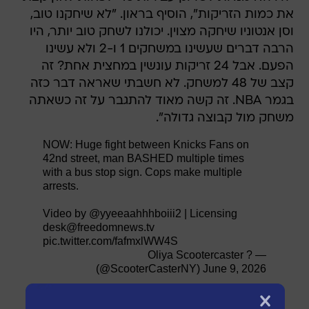
את כמות הזריקות", הוסיף בראון. "לא שיחקנו טוב,
וסן אנטוניו שיחקה מצוין. יכולנו לשחק טוב יותר, היו
הרבה דברים שעשינו במשחקים 1 ו-2 ולא עשינו
הפעם. אבל 24 זריקות עונשין במחצית אחת? זה
קצב של 48 למשחק. לא חשבתי שאראה דבר כזה
בגמר NBA. זה קשה מאוד להתגבר על זה כשאתה
משחק מול קבוצה גדולה".
NOW: Huge fight between Knicks Fans on
42nd street, man BASHED multiple times
with a bus stop sign. Cops make multiple
arrests.
Video by
@yyeeaahhhboiii2
| Licensing
desk@freedomnews.tv
pic.twitter.com/fafmxlWW4S
— Oliya Scootercaster ?
(@ScooterCasterNY)
June 9, 2026
BREAKING: Massive BRAWL and Pepper