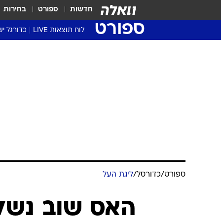
חדשות
ספורט
בחירות
ספורט
לוח תוצאות LIVE
כדורגל יש
ליגת העל Winner
סטט' ליגת
גביע המדי
גביע הטוט
שגרירים
נבחרות י
ליגה לאומ
ליגה א'
ספורט
/
כדורסל
/
ליגת העל
האס שוב נשלף