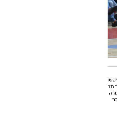
פשו
ר חד
ורה
ר