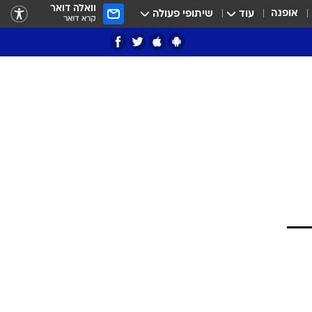
וואלה דואר
אופנה
עוד
שיתופי פעולה
קרא דואר
ציון 3
דאבל דריבל
י