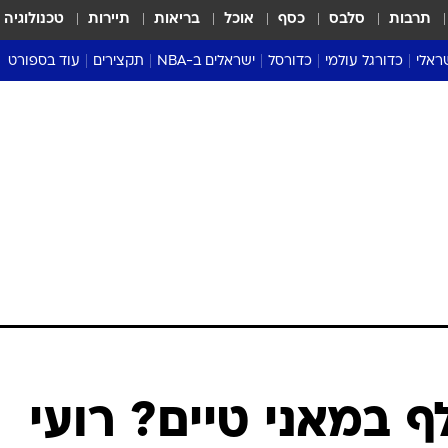
תרבות
סלבס
כסף
אוכל
בריאות
תיירות
טכנולוגיה
ראלי
כדורגל עולמי
כדורסל
ישראלים ב-NBA
תקצירים
עוד בספורט
ליגה אנגלית
ליגת העל
דני אבדיה
מונדיאל 2026
 העל
ליגה ספרדית
דאבל דריבל
NBA
נה
ליגה איטלקית
יורוליג וכדורסל אירופי
טבלאות
ו
ליגה גרמנית
ליגה לאומית
פודקאסטים
ליגה צרפתית
נבחרות ישראל בכדורסל
מסכמים מחזור
שראל
ליגת האלופות
כדורסל נשים
אבא של שבת
ית
הליגה האירופית
מעל הטבעת
דרום אמריקה
סערה בממלכה
טניס
טראש טוק
ספורט אמריקא
 במאני טיים? רועי
פוקר