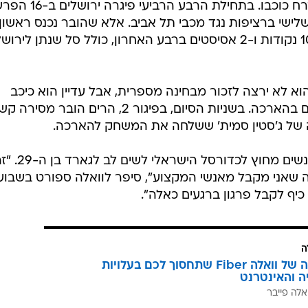
במשחק השלישי בסדרת חצי הגמר זרח כוכבו. בתחילת הרבע הרביעי פיגרה 
לישי ברציפות נגד מכבי תל אביב. אלא שהובר נכנס ראשון
לעניינים והוביל קאמבק משוגע, עם 10 נקודות ו-2 אסיסטים ברבע האחרון, כולל סל שנתן ליר
א לא ירצה לזכור מבחינה מספרית, אבל עדיין הוא כיכב
במשחק מספר 2 אותו ניצחה ירושלים בהארכה. בשניות הסיום, בפיגור 2, הרים הוב
של ג'סטין סמית' ששלחה את המשחק להארכה.
ההצטיינות שלו במאני טיים גרמה לאנשים מחוץ לכדורסל הישראלי לשים
 שאני מקבל מאנשי המקצוע", סיפר לוואלה ספורט בשבוע
 כיף לקבל פרגון ברגעים כאלה".
ה
המהפכה של וואלה Fiber שתחסוך לכם בעלויות
יה והאינטרנט
אלה פייבר