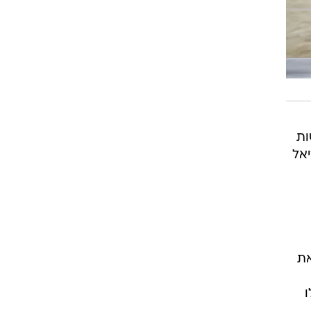
ות
אל
את
ו