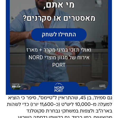
גם סמית', בן 45, שהתראיין ל"טיימס", סיפר כי הוציא
למעלה מ-10,000 ליש"ט (כ-11,600 יורו) כדי לשהות
בארה"ב ולצפות במשחקי נבחרת סקוטלנד
מהיציעים. כמו ברייד, גם בקשתו נדחתה השבוע,