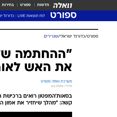
חדשות
ספורט
בחירות
ספורט
לוח תוצאות LIVE
כדורגל יש
ליגת העל Winner
סטט' ליגת
ספורט
/
כדורגל ישראלי
/
שגרירים
גביע המדי
גביע הטוט
"ההחתמה של 
שגרירים
את האש לאוה
נבחרות י
ליגה לאומ
ליגה א'
מערכת וואלה ספורט
6.6.2026 / 11:15
בסאות'המפטון רואים ברכישת ה
קשה: "מהלך שיחזיר את אמון הק