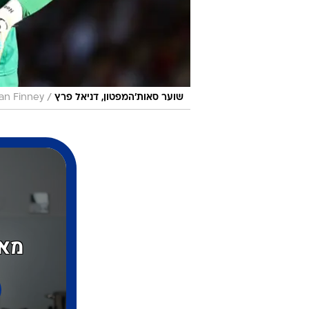
/
שוער סאות'המפטון, דניאל פרץ
ian Finney