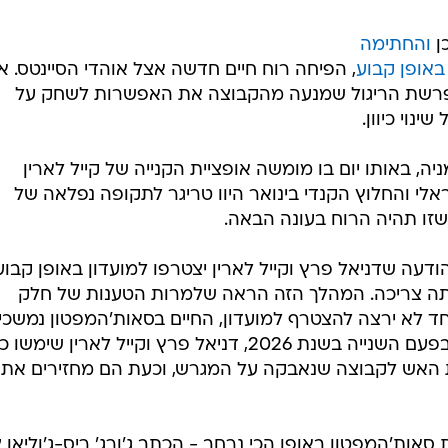
ן
והחתימה
באופן קבוע
, הפיחה רוח חיים חדשה אצל אוהדי הסיינטס. א
רשת הריגול שמנעה מהקבוצה את האפשרות לשחק על
נוי כיוון.
, באותו יום בו מומשה אופציית הקנייה של קייל לארין
לי והחלוץ הקנדי בינואר היוו טריגר לתקופה נפלאה של
שזו תהיה הרוח בעונה הבאה.
The Ugly  נכתב: "ההודעה שדניאל פרץ וקייל לארין יצטרפו למועדון באופן קבוע
יתה צריכה. המהלך הזה הראה שלמרות הטענות של חלק
ד לא ירצה להצטרף למועדון, החיים בסאות'המפטון נמשכי
וחשוב מכך, ממשיכים להתקדם. כך, בפעם השנייה בשנת 2026, דניאל פרץ וקייל לארין שימ
את האש לקבוצה שנאבקה על המגרש, וכעת הם מחזירים את
ות'המפטון באופן הכי נרחב - הכתב ג'ורג' ריס-ג'וליאן צי