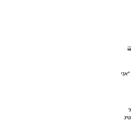
ן. "אני
ל
יג