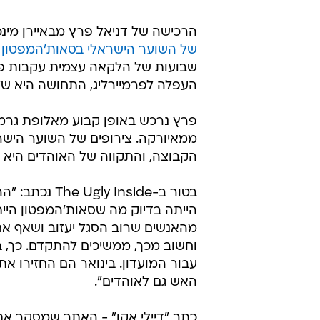
הרכישה של דניאל פרץ מבאיירן מינכ
של השוער הישראלי בסאות'המפטון 
שבועות של הלקאה עצמית עקבות פ
העפלה לפרמיירליג, התחושה היא של שי
פרץ נרכש באופן קבוע מאלופת גרמניה
ממאיורקה. צירופים של השוער הישרא
הקבוצה, והתקווה של האוהדים היא 
בטור ב-Inside
הייתה בדיוק מה שסאות'המפטון הי
מהאנשים שרוב הסגל יעזוב ושאף אח
עבור המועדון. בינואר הם החזירו 
האש גם לאוהדים".
כתב "דיילי אקו" - האתר שמסקר את סא