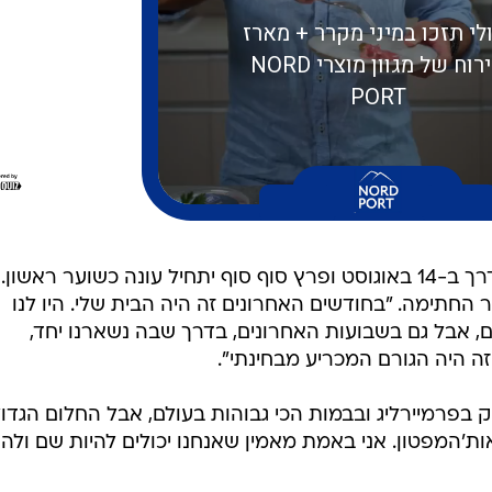
עונת 2026/27 ב'צמפיונשיפ תצא לדרך ב-14 באוגוסט ופרץ סוף סוף יתחיל עונה כשוער ראשו
החתימה. "בחודשים האחרונים זה היה הבית שלי. היו לנו
ם, אבל גם בשבועות האחרונים, בדרך שבה נשארנו יחד,
ה היה הגורם המכריע מבחינתי".
 בפרמיירליג ובבמות הכי גבוהות בעולם, אבל החלום הגדו
ת'המפטון. אני באמת מאמין שאנחנו יכולים להיות שם ולהש