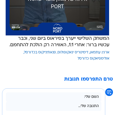
המשחק השלישי ייערך בפיראוס ביום שני, וכבר
עכשיו ברור: אחרי 1:1, האווירה רק הולכת להתחמם.
ארגין עתמאן
דימיטריס ינאקופולוס
פנאתינייקוס בכדורסל
אולימפיאקוס כדורסל
טרם התפרסמו תגובות