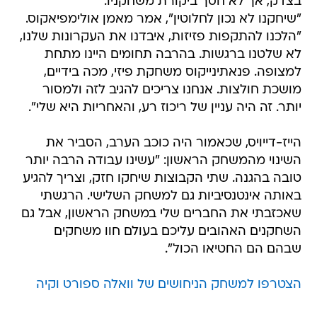
בצדק, אך לא חסך ביקורת משחקניו.
"שיחקנו לא נכון לחלוטין", אמר מאמן אולימפיאקוס.
"הלכנו להתקפות פזיזות, איבדנו את העקרונות שלנו,
לא שלטנו ברגשות. בהרבה תחומים היינו מתחת
למצופה. פנאתינייקוס משחקת פיזי, מכה בידיים,
מושכת חולצות. אנחנו צריכים להגיב לזה ולמסור
יותר. זה היה עניין של ריכוז רע, והאחריות היא שלי".
הייז-דייויס, שכאמור היה כוכב הערב, הסביר את
השינוי מהמשחק הראשון: "עשינו עבודה הרבה יותר
טובה בהגנה. שתי הקבוצות שיחקו חזק, וצריך להגיע
באותה אינטנסיביות גם למשחק השלישי. הרגשתי
שאכזבתי את החברים שלי במשחק הראשון, אבל גם
השחקנים האהובים עליכם בעולם חוו משחקים
שבהם הם החטיאו הכול".
הצטרפו למשחק הניחושים של וואלה ספורט וקיה