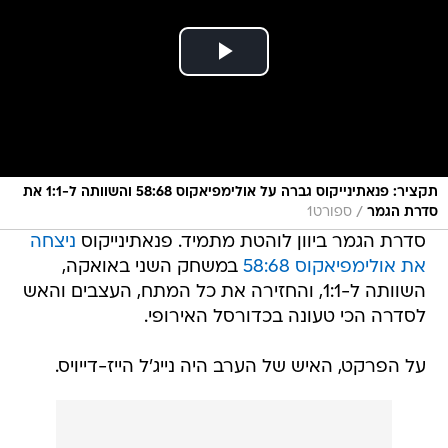
תקציר: פנאתינייקוס גברה על אולימפיאקוס 58:68 והשוותה ל-1:1 את
/
סדרת הגמר
ספורט1
סדרת הגמר ביוון לוהטת מתמיד. פנאתינייקוס
ניצחה
את אולימפיאקוס 58:68
במשחק השני באואקה,
השוותה ל-1:1, והחזירה את כל המתח, העצבים והאש
לסדרה הכי טעונה בכדורסל האירופי.
על הפרקט, האיש של הערב היה נייג'ל הייז-דייויס.