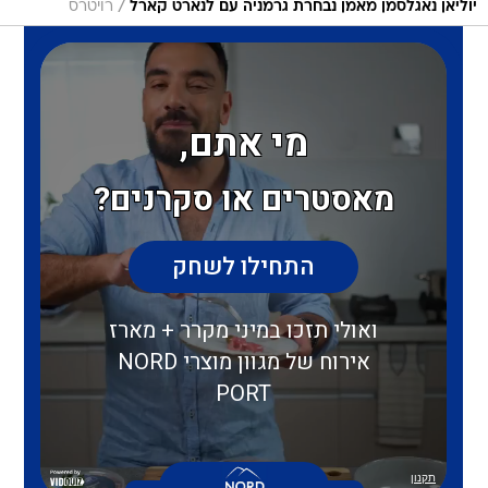
/
יוליאן נאגלסמן מאמן נבחרת גרמניה עם לנארט קארל
רויטרס