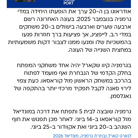
אודראוגו בן ה-20 ערך את הופעתו היחידה במדי
גרמניה בנובמבר 2025. בעונה האחרונה רשם
ארבעה שערים וארבעה בישולים ב-20 משחקים
במדי ר.ב. לייפציג, אך פציעות ברך חוזרות פגעו
בהמשכיות שלו ומנעו ממנו לצבור דקות משמעותיות
במחצית השנייה של העונה.
בגרמניה קיוו שקארל יהיה אחד משחקני המפתח
בחלק הקדמי של הנבחרת ואף מועמד לפתוח
בהרכב במשחק הראשון מול קוראסאו. כעת צפוי
לירוי סאנה לקבל תפקיד מרכזי יותר בהתקפה של
נאגלסמן.
גרמניה שובצה לבית 5 ותפתח את דרכה במונדיאל
מול קוראסאו ב-14 ביוני. לאחר מכן תפגוש את חוף
השנהב ב-20 ביוני ואת אקוודור ב-25 ביוני.
לנארט קארל
נבחרת גרמניה
מונדיאל 2026