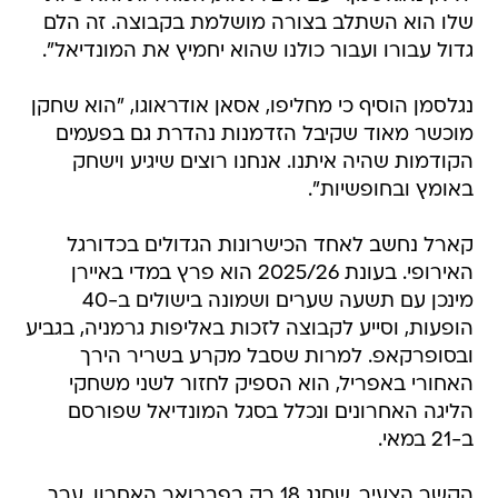
שלו הוא השתלב בצורה מושלמת בקבוצה. זה הלם
גדול עבורו ועבור כולנו שהוא יחמיץ את המונדיאל".
נגלסמן הוסיף כי מחליפו, אסאן אודראוגו, "הוא שחקן
מוכשר מאוד שקיבל הזדמנות נהדרת גם בפעמים
הקודמות שהיה איתנו. אנחנו רוצים שיגיע וישחק
באומץ ובחופשיות".
קארל נחשב לאחד הכישרונות הגדולים בכדורגל
האירופי. בעונת 2025/26 הוא פרץ במדי באיירן
מינכן עם תשעה שערים ושמונה בישולים ב-40
הופעות, וסייע לקבוצה לזכות באליפות גרמניה, בגביע
ובסופרקאפ. למרות שסבל מקרע בשריר הירך
האחורי באפריל, הוא הספיק לחזור לשני משחקי
הליגה האחרונים ונכלל בסגל המונדיאל שפורסם
ב-21 במאי.
הקשר הצעיר, שחגג 18 רק בפברואר האחרון, ערך