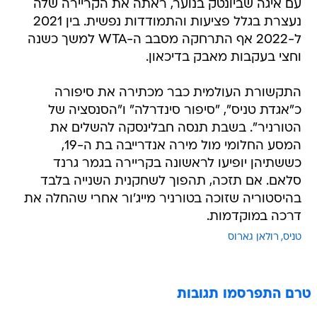
עם איגה שביונטק בנוער, ראתה את הקריירה שלה
נעצרת בגלל פציעות והתמודדות נפשית. בין 2021
ל-2022 אף התרחקה מסבב ה-WTA למשך כשנה
וחצי בעקבות מאבק בדיכאון.
התקשורת העולמית כבר מכתירה את סיפורה
כ"אגדת טניס", "סיפור סינדרלה" ו"הסנסציה של
הטורניר". בשבת תנסה חבלינסקה להשלים את
המסע החלומי מול מירה אנדרייבה בת ה-19,
כששתיהן יופיעו לראשונה בקריירה בגמר גרנד
סלאם. אם תזכה, תהפוך לשחקנית השנייה בלבד
בהיסטוריה שזוכה בטורניר מייג'ור אחרי שהחלה את
דרכה במוקדמות.
טניס
רולאן גארוס
טרם התפרסמו תגובות