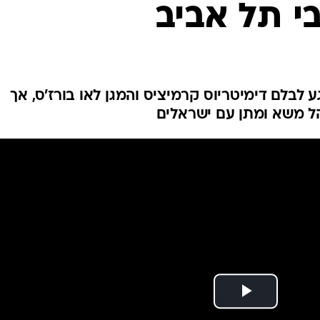
י תל אביב
ענפים נוספים
לוח שידורים
החידה של ספור
ארכיון מדורים
כתבו לנו
גע לבלם דימיטריוס קרמיציס והמגן לאו בורז'ס, אך
נהל משא ומתן עם ישראלים