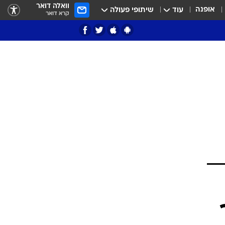
וואלה דואר
אופנה
עוד
שיתופי פעולה
קרא דואר
ציון 3
דאבל דריבל
י