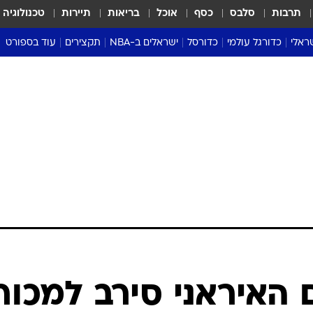
תרבות
סלבס
כסף
אוכל
בריאות
תיירות
טכנולוגיה
ראלי
כדורגל עולמי
כדורסל
ישראלים ב-NBA
תקצירים
עוד בספורט
ליגה אנגלית
ליגת העל
דני אבדיה
מונדיאל 2026
 העל
ליגה ספרדית
דאבל דריבל
NBA
נה
ליגה איטלקית
יורוליג וכדורסל אירופי
טבלאות
ו
ליגה גרמנית
ליגה לאומית
פודקאסטים
ליגה צרפתית
נבחרות ישראל בכדורסל
מסכמים מחזור
שראל
ליגת האלופות
כדורסל נשים
אבא של שבת
ית
הליגה האירופית
מעל הטבעת
דרום אמריקה
סערה בממלכה
טניס
טראש טוק
ספורט אמריקא
 האיראני סירב למכור
פוקר