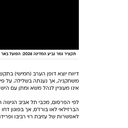
תקציר גמר גביע המדינה 2026: הפועל באר שבע - מכבי תל אביב 2:1
דיווח יוצא דופן הערב (חמישי) בתקשו
משחקניה, אך נענתה בשלילה. על פי אתר Meczyki, הבעלים של המועד
אינו מעוניין לנהל משא ומתן עם היש
לפי הפרסום, מכבי תל אביב הגישה ה
הברזילאי לאו בורז'ס, אך בפוגון דחו
לאפשרות של עזיבת רוי רביבו ופריד