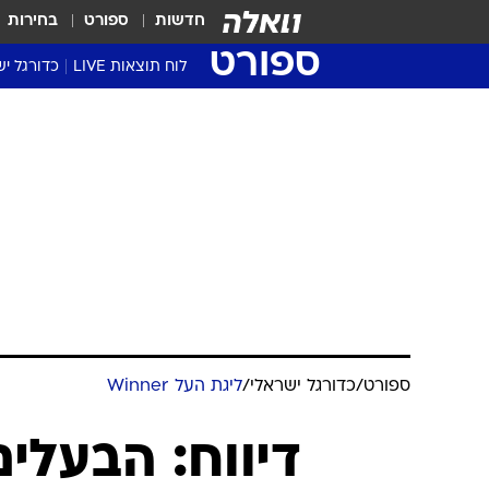
חדשות
ספורט
בחירות
ספורט
לוח תוצאות LIVE
כדורגל יש
ליגת העל Winner
סטט' ליגת
גביע המדי
גביע הטוט
שגרירים
נבחרות י
ליגה לאומ
ליגה א'
ספורט
/
כדורגל ישראלי
/
ליגת העל Winner
דיווח: הבעלים