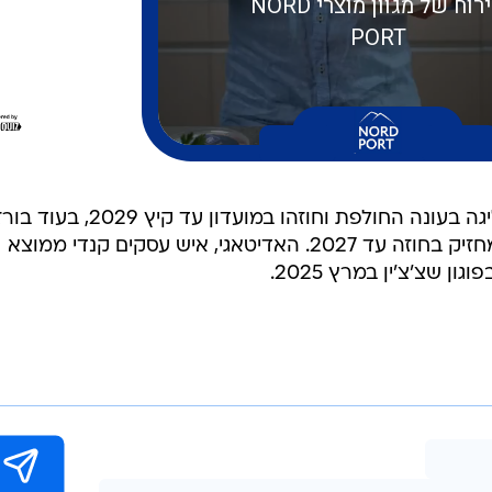
קרמיציס בן ה-21 רשם 27 הופעות ליגה בעונה החולפת וחוזהו במועדון עד קיץ 
בן ה-24 שותף ב-20 משחקי ליגה ומחזיק בחוזה עד 2027. האדיטאגי, איש עסקים קנדי ממוצא
 שצ'צ'ין במרץ 2025.