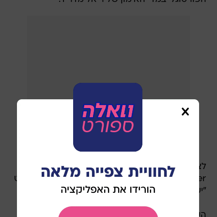
לצד הסרטון נכתב: "MOUcha historia por
hacer" - משחק מילים על שמו של מוריניו והמשפט
"יש עוד הרבה היסטוריה לעשות".
העיתוי לא היה מקרי - ההודעה על מוריניו פורסמה
בדיוק עם פתיחת הופעתו של אנריקה ריקלמה
בתוכנית "אל הורמיגרו", אחת התוכניות הנצפות