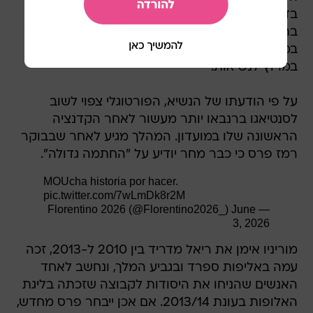
במדינה, שם היה צפוי להציג מהלך משמעותי משלו
במרוץ לנשיאות.
על פי הודעתו של הנשיא, הפורטוגלי צפוי לשוב
לסנטיאגו ברנבאו יותר מעשור לאחר הקדנציה
הראשונה שלו במועדון. המהלך מגיע לאחר שבבוקר
רמז פרס כי כבר מחר יודיע על "החתמה גדולה".
MOUcha historia por hacer.
pic.twitter.com/7wLmDk8r2M
June
— Florentino 2026 (@Florentino2026_)
3, 2026
מוריניו אימן את ריאל מדריד בין 2010 ל-2013, זכה
עמה באליפות ספרד ובגביע המלך, ונחשב לאחד
האנשים שהניחו את היסודות לקבוצה שזכתה בליגת
האלופות בעונת 2013/14. אם אכן ייבחר פרס מחדש,
זו תהיה הקדנציה השנייה של "המיוחד" על הקווים
של הבלאנקוס.