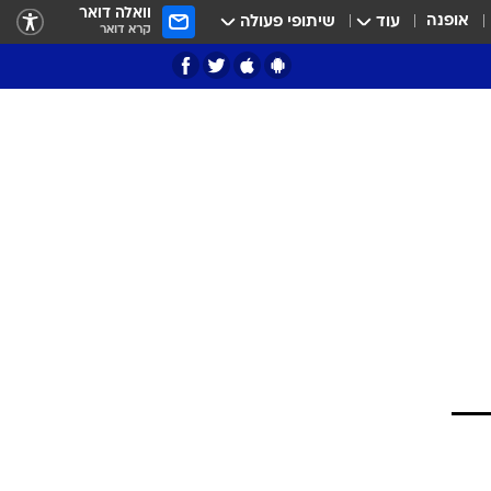
וואלה דואר
אופנה
עוד
שיתופי פעולה
קרא דואר
ציון 3
דאבל דריבל
י