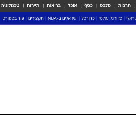
תרבות
סלבס
כסף
אוכל
בריאות
תיירות
טכנולוגיה
ראלי
כדורגל עולמי
כדורסל
ישראלים ב-NBA
תקצירים
עוד בספורט
ליגה אנגלית
ליגת העל
דני אבדיה
מונדיאל 2026
 העל
ליגה ספרדית
דאבל דריבל
NBA
נה
ליגה איטלקית
יורוליג וכדורסל אירופי
טבלאות
ו
ליגה גרמנית
ליגה לאומית
פודקאסטים
ליגה צרפתית
נבחרות ישראל בכדורסל
מסכמים מחזור
שראל
ליגת האלופות
כדורסל נשים
אבא של שבת
ית
הליגה האירופית
מעל הטבעת
דרום אמריקה
סערה בממלכה
טניס
טראש טוק
ספורט אמריקא
פוקר