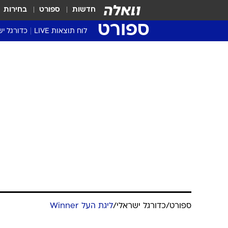
חדשות
ספורט
בחירות
ספורט
לוח תוצאות LIVE
כדורגל יש
ליגת העל Winner
סטט' ליגת
גביע המדי
גביע הטוט
שגרירים
נבחרות י
ליגה לאומ
ליגה א'
ספורט
/
כדורגל ישראלי
/
ליגת העל Winner