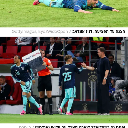
/
הצגה עד הפציעה. דניז אונדאב
GettyImages, EyesWideOpen
יפתח גם במונדיאל? לנארט קארל עם יוליאן נאגלסמן
רויטרס