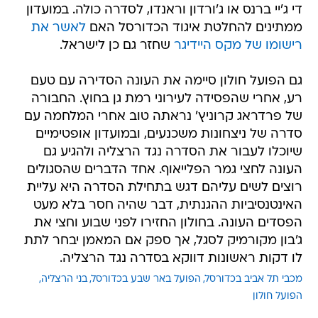
די ג'יי ברנס או ג'ורדון וראנדו, לסדרה כולה. במועדון
ממתינים להחלטת איגוד הכדורסל האם
לאשר את
רישומו של מקס היידיגר
שחזר גם כן לישראל.
גם הפועל חולון סיימה את העונה הסדירה עם טעם
רע, אחרי שהפסידה לעירוני רמת גן בחוץ. החבורה
של פרדראג קרוניץ' נראתה טוב אחרי המלחמה עם
סדרה של ניצחונות משכנעים, ובמועדון אופטימיים
שיוכלו לעבור את הסדרה נגד הרצליה ולהגיע גם
העונה לחצי גמר הפלייאוף. אחד הדברים שהסגולים
רוצים לשים עליהם דגש בתחילת הסדרה היא עליית
האינטנסיביות ההגנתית, דבר שהיה חסר בלא מעט
הפסדים העונה. בחולון החזירו לפני שבוע וחצי את
ג'בון מקורמיק לסגל, אך ספק אם המאמן יבחר לתת
לו דקות ראשונות דווקא בסדרה נגד הרצליה.
מכבי תל אביב בכדורסל
הפועל באר שבע בכדורסל
בני הרצליה
הפועל חולון