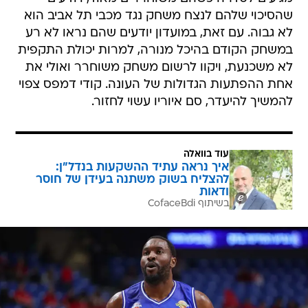
שהסיכוי שלהם לנצח משחק נגד מכבי תל אביב הוא
לא גבוה. עם זאת, במועדון יודעים שהם נראו לא רע
במשחק הקודם בהיכל מנורה, למרות יכולת התקפית
לא משכנעת, ויקוו לרשום משחק משוחרר ואולי את
אחת ההפתעות הגדולות של העונה. קודי דמפס צפוי
להמשיך להיעדר, סם איוריו עשוי לחזור.
עוד בוואלה
איך נראה עתיד ההשקעות בנדל"ן:
להצליח בשוק משתנה בעידן של חוסר
ודאות
בשיתוף CofaceBdi