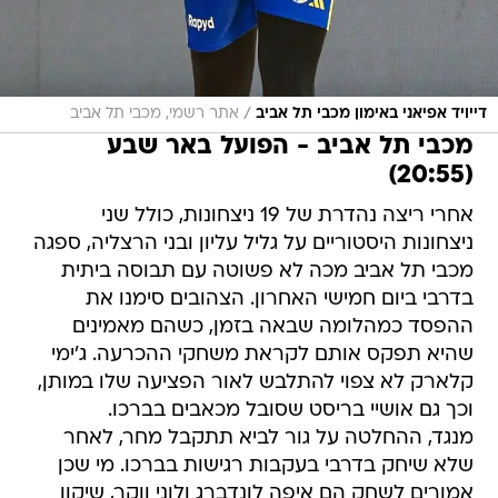
/
דייויד אפיאני באימון מכבי תל אביב
אתר רשמי, מכבי תל אביב
מכבי תל אביב - הפועל באר שבע
(20:55)
אחרי ריצה נהדרת של 19 ניצחונות, כולל שני
ניצחונות היסטוריים על גליל עליון ובני הרצליה, ספגה
מכבי תל אביב מכה לא פשוטה עם תבוסה ביתית
בדרבי ביום חמישי האחרון. הצהובים סימנו את
ההפסד כמהלומה שבאה בזמן, כשהם מאמינים
שהיא תפקס אותם לקראת משחקי ההכרעה. ג'ימי
קלארק לא צפוי להתלבש לאור הפציעה שלו במותן,
וכך גם אושיי בריסט שסובל מכאבים בברכו.
מנגד, ההחלטה על גור לביא תתקבל מחר, לאחר
שלא שיחק בדרבי בעקבות רגישות בברכו. מי שכן
אמורים לשחק הם איפה לונדברג ולוני ווקר, שיקוו