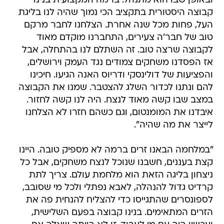
ובאופן שבו הוא מתנהל. ברמה המקצועית בנינו
קבוצה היסטורית בתקציב הכי נמוך שהיה לנו בליגת
העל, פחות מכל שנה אחרת. הצלחנו לחבר מרקם
טוב של חבר'ה צעירים, התחברנו מוקדם מאוד
לקבוצה שרצה טוב. זה השתלם לנו בהתחלה, אבל
אז הפסדנו משחקים צמודים נגד העמק וירושלים,
והפציעות של דולינסקי ודריוס האנה הגיעו. חיכינו
להם ונתנו לכדור השלג להצטבר. שמנו את הקבוצה
במצב שבו קשה מאוד לנצח. היה לנו קשה לחזור.
איבדנו את המומנטום, וגם כשהם חזרו לא הצלחנו
לייצר את מה שהיה".
"במלחמה הבאנו זרים ברמה לא מספיק טובה. היינו
קצת בעננים, חשבנו שנוכל לנצח משחקים, אבל כל
ניצחון בליגה הזאת הוא מלחמת עולם. צריך לתת
קרדיט גדול להנהלה, לאבא נפתלי ולכל מי שסובב,
לספונסרים שהתגייסו כדי להצליח להנחית פה את
הזרים המתאימים. בנינו קבוצה בפעם השלישית,