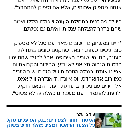
ועכשיו היה עם מי לעבוד. זו לא הייתה שאלה אם
אנחנו מספיק איכותיים, אלא אם נספיק להתחבר".
היו לך פה זרים בתחילת העונה שכולם היללו ואמרו
שהם בדרך להצלחה ענקית. ואיתם גם נפלתם.
"היינו במשחקים חשובים מאוד עם סגל לא מספיק
טוב, עשינו טעות. הבאנו שחקנים טובים בתחילת
העונה, הם יהיו טובים באירופה, אבל להגיד שהם יהיו
ברמות הגבוהות? אני לא יודע. החיבור והקבוצתיות
אפיינו אותנו. בנגלה הנוכחית של הזרים יש פה זרים
כמו רוב אדוארדס, ווס איונדו, דיאנדרה וויליאמס.
אלה זרים עם ניסיון. בתחילת העונה הבאנו רוקיז,
ולדעת להתמודד עם משברים כאלה זה לא פשוט".
עוד בוואלה
המסחר חוזר לצעירים: בנק הפועלים מקל
על הצעד הראשון ומציג מהלך חדש בשוק