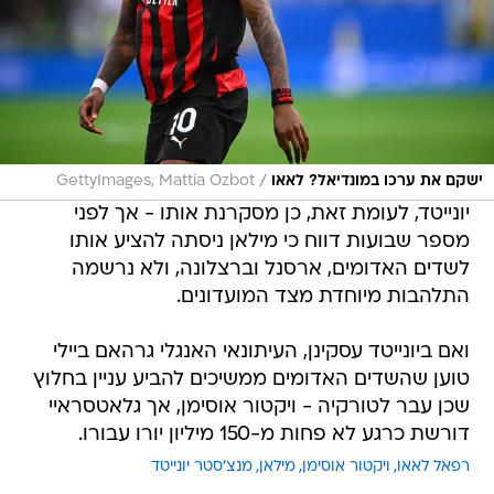
/
ישקם את ערכו במונדיאל? לאאו
GettyImages, Mattia Ozbot
יונייטד, לעומת זאת, כן מסקרנת אותו - אך לפני
מספר שבועות דווח כי מילאן ניסתה להציע אותו
לשדים האדומים, ארסנל וברצלונה, ולא נרשמה
התלהבות מיוחדת מצד המועדונים.
ואם ביונייטד עסקינן, העיתונאי האנגלי גרהאם ביילי
טוען שהשדים האדומים ממשיכים להביע עניין בחלוץ
שכן עבר לטורקיה - ויקטור אוסימן, אך גלאטסראיי
דורשת כרגע לא פחות מ-150 מיליון יורו עבורו.
רפאל לאאו
ויקטור אוסימן
מילאן
מנצ'סטר יונייטד