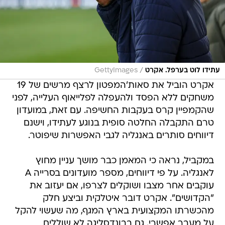
/
עתידו לוט בערפל. אקרט
GettyImages
אקרט הוביל את סאות'המפטון לרצף מרשים של 19
משחקים ללא הפסד ולהעפלה לפלייאוף העלייה, לפני
שהקמפיין קרס בעקבות החשיפה. עם זאת, במועדון
טרם התקבלה החלטה סופית בנוגע לעתידו, וישנם
דיווחים סותרים באנגליה לגבי האפשרות שיפוטר.
במקביל, נראה כי המאמן כבר מושך עניין מחוץ
לאנגליה. על פי דיווחים, מספר מועדונים בסרייה A
עוקבים אחר מצבו ושוקלים לצרפו, אם יעזוב את
"הקדושים". אקרט דובר איטלקית וביצע חלק
מהכשרתו המקצועית בארץ המגף, מה שעשוי להקל
על מעבר אפשרי. גם בבונדסליגה לא שוללים