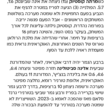
כש
מרתה קוסטיוק
(15) ניצחה את איגה שביונטק 1:6,
5:7. הפולנייה (3) הגיעה לפריז במטרה להניף את
הגביע בפעם החמישית ולא שמטה מערכה בשלושת
המשחקים הראשונים - אבל הפעם פגשה יריבה
בפורמה נהדרת. קוסטיוק גילתה עליונות לכל אורך
המשחק, בעיקר בסט השני, והשיגה ניצחון 16
ברציפות על חימר. אחרי שהדיחה את מלכת הרולאן
גארוס של השנים האחרונות, האוקראינית נראית כמו
מועמדת ראויה ללכת עד הסוף.
ברבע הגמר יהיה דרבי אוקראיני, לאחר שהמדורגת
שביעית
אלינה סביטולינה
חזרה מפיגור וניצחה 6:4,
4:6, 0:6 את בלינדה בנצ'יץ', המדורגת 11 בעולם.
האוקראינית, אלופת טורניר רומא, נחלצה מפיגור
מערכה ורשמה ניצחון 10 ברציפות, בדרך לרבע גמר
שישי בקריירה בפריז ורבע גמר שביעי בטורנירי גרנד
סלאם מאז שהפכה לאמא ב-2023. השווייצרית לא
שמטה מערכה בטורניר עד להופעת הבכורה שלה