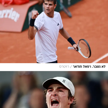
/
לא נשבר. רפאל חודאר
רויטרס