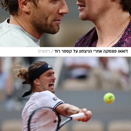
/
ז'ואאו פונסקה אחרי הניצחון על קספר רוד
רויטרס