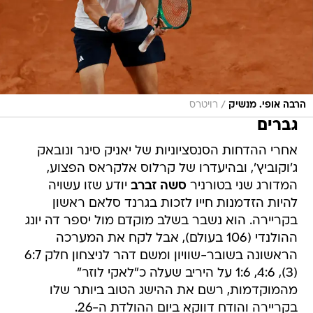
/
הרבה אופי. מנשיק
רויטרס
גברים
אחרי ההדחות הסנסציוניות של יאניק סינר ונובאק
ג'וקוביץ', ובהיעדרו של קרלוס אלקראס הפצוע,
המדורג שני בטורניר
סשה זברב
יודע שזו עשויה
להיות הזדמנות חייו לזכות בגרנד סלאם ראשון
בקריירה. הוא נשבר בשלב מוקדם מול יספר דה יונג
ההולנדי (106 בעולם), אבל לקח את המערכה
הראשונה בשובר-שוויון ומשם דהר לניצחון חלק 6:7
(3), 4:6, 1:6 על היריב שעלה כ"לאקי לוזר"
מהמוקדמות, רשם את ההישג הטוב ביותר שלו
בקריירה והודח דווקא ביום ההולדת ה-26.