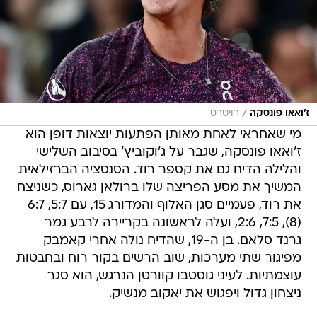
/
ז'ואאו פונסקה
רויטרס
מי שאחראי לאחת מאותן הפתעות יוצאות דופן הוא
ז'ואאו פונסקה, שגבר על ג'וקוביץ' בסיבוב השלישי
והלילה הדיח גם את קספר רוד. הסנסציה הברזילאית
המשיך את מסע הפריצה שלו ברולאן גארוס, כשניצח
את רוד, פעמיים סגן האלוף והמדורג 15, עם 5:7, 6:7
(8), 7:5, 2:6, ועלה לראשונה בקריירה לרבע גמר
גרנד סלאם. בן ה-19, שהדיח נולה אחרי קאמבק
מפיגור שתי מערכות, שוב הרשים בקור רוח ובחבטות
עוצמתיות. לעיני גוסטבו קוורטן הנרגש, הוא סגר
ניצחון גדול ויפגוש את יאקוב מנשיק.