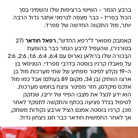
ברבע הגמר - השישי ברציפות שלו והשמיני בסך
הכול בפריז - כבר מצפה לגרמני אתגר גדול הרבה
יותר, מול התקווה החדשה של ספרד.
קאמבק מפואר ל"רפא החדש",
רפאל חודאר
(27
בטורניר), שהעפיל לרבע הגמר כבר בהופעת
הבכורה שלו ברולאן גארוס עם 6:4, 6:4, 1:6, 2:6, 2:6
על פאבלו קרניו בוסטה בדרבי ספרדי. הטניסאי בן
ה-19 נקלע לפיגור מפתיע של שתי מערכות מול בן
ארצו הוותיק (בן 34, מקום 89 בעולם) אבל כמו מול
אלכס מיקלסן, חזר מפיגור וניצח בחמש מערכות.
הוא ידע לנצל את מצבו הפיזי של יריבו, שנזקק
לטיפול בגלל פציעה בכתף והתקשה לתפקד לאחר
מכן. קרניו בוסטה אמנם הציל ארבע נקודות משחק,
אך לאחר החמישית חודאר כבר חגג ניצחון גדול.