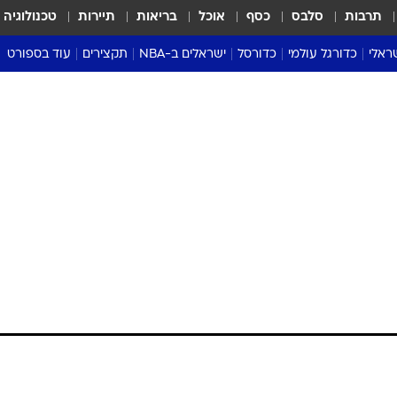
תרבות
סלבס
כסף
אוכל
בריאות
תיירות
טכנולוגיה
ראלי
כדורגל עולמי
כדורסל
ישראלים ב-NBA
תקצירים
עוד בספורט
ליגה אנגלית
ליגת העל
דני אבדיה
מונדיאל 2026
 העל
ליגה ספרדית
דאבל דריבל
NBA
נה
ליגה איטלקית
יורוליג וכדורסל אירופי
טבלאות
ו
ליגה גרמנית
ליגה לאומית
פודקאסטים
ליגה צרפתית
נבחרות ישראל בכדורסל
מסכמים מחזור
שראל
ליגת האלופות
כדורסל נשים
אבא של שבת
ית
הליגה האירופית
מעל הטבעת
דרום אמריקה
סערה בממלכה
טניס
טראש טוק
ספורט אמריקא
פוקר