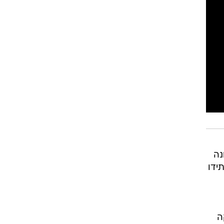
רוגבי וקריקט
גולף
ביליארד
תקצירים
נה
ידו
ה