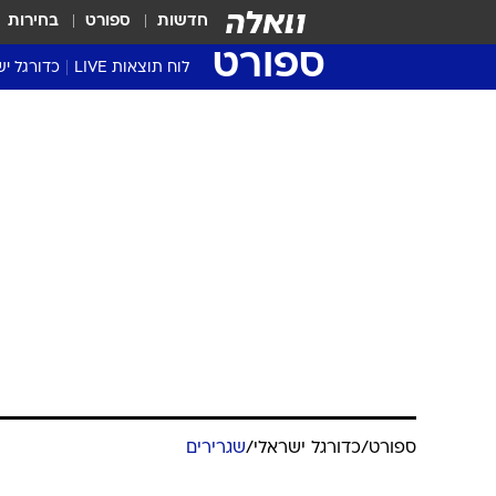
חדשות
ספורט
בחירות
ספורט
לוח תוצאות LIVE
כדורגל יש
ליגת העל Winner
סטט' ליגת
גביע המדי
גביע הטוט
שגרירים
נבחרות י
ליגה לאומ
ליגה א'
ספורט
/
כדורגל ישראלי
/
שגרירים