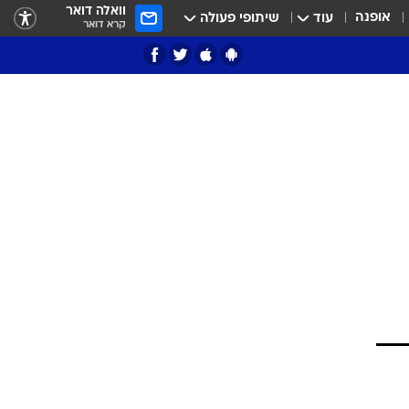
וואלה דואר
אופנה
עוד
שיתופי פעולה
קרא דואר
ציון 3
דאבל דריבל
י