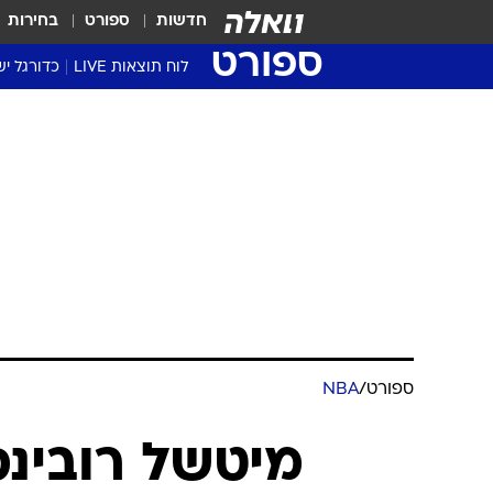
חדשות
ספורט
בחירות
ספורט
לוח תוצאות LIVE
כדורגל יש
ליגת העל Winner
סטט' ליגת
גביע המדי
גביע הטוט
שגרירים
נבחרות י
ליגה לאומ
ליגה א'
ספורט
/
NBA
מיטשל רובינס