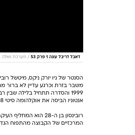
/
דאבל דריבל עונה 1 פרק 53
מערכת וואלה
הסנטר של ניו יורק ניקס, מיטשל רובינ
1999 והסדרה תתחיל בלילה שבין ר
אנטוניו הביסה את אוקלהומה סיטי 91:118 וכפתה משחק חמישי.
רובינסון בן ה-28 הוא 
המרכזיים של הקבוצה מהתפוח הגדו