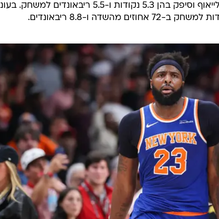
הסנטר קיבל 14.2 דקות בממוצע בפלייאוף וסיפק בהן 5.3 נקודות ו-5.5 ריבאונדים למשחק. 