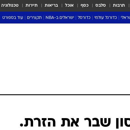
תרבות
סלבס
כסף
אוכל
בריאות
תיירות
טכנולוגיה
ראלי
כדורגל עולמי
כדורסל
ישראלים ב-NBA
תקצירים
עוד בספורט
ליגה אנגלית
ליגת העל
דני אבדיה
מונדיאל 2026
 העל
ליגה ספרדית
דאבל דריבל
NBA
נה
ליגה איטלקית
יורוליג וכדורסל אירופי
טבלאות
ו
ליגה גרמנית
ליגה לאומית
פודקאסטים
ליגה צרפתית
נבחרות ישראל בכדורסל
מסכמים מחזור
שראל
ליגת האלופות
כדורסל נשים
אבא של שבת
ית
הליגה האירופית
מעל הטבעת
דרום אמריקה
סערה בממלכה
טניס
טראש טוק
ספורט אמריקא
ון שבר את הזרת.
פוקר