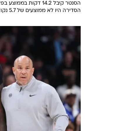
הסדירה היו לא ממוצעים של 5.7 נקודות למשחק ב-72 אחוזים מהשדה ו-8.8 ריבאונדים.