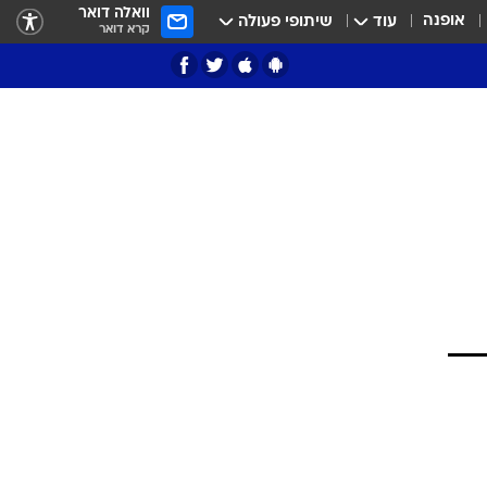
וואלה דואר
אופנה
עוד
שיתופי פעולה
קרא דואר
ציון 3
דאבל דריבל
י