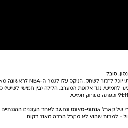
סון, סובל
משבר בזרת וכרגע עדיין לא ברור מתי יוכל לחזור לשחק. הניקס עלו לגמר ה-NBA לראש
ביעי לחמישי, נגד אלופת המערב. הלילה (בין חמישי לשישי) סן
המחליף העיקרי של קארל אנתוני-טאונס ונחשב לאחד העוגנים ההגנתיים
ל - למרות שהוא לא מקבל הרבה מאוד דקות.