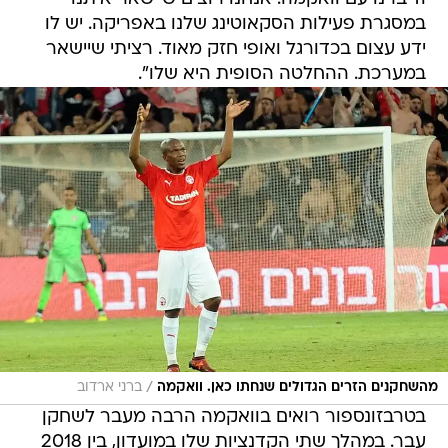
במסגרת פעילות הסקאוטינג שלנו באפריקה. יש לו
ידע עצום בכדורגל ואופי חזק מאוד. רציתי שיישאר
במערכת. ההחלטה הסופית היא שלו".
/
מהשחקנים הזרים הגדולים שנחתו כאן. וואקמה
ברני ארדוב
בטרבזונספור רואים בוואקמה הרבה מעבר לשחקן
עבר. במהלך שתי הקדנציות שלו במועדון, בין 2018