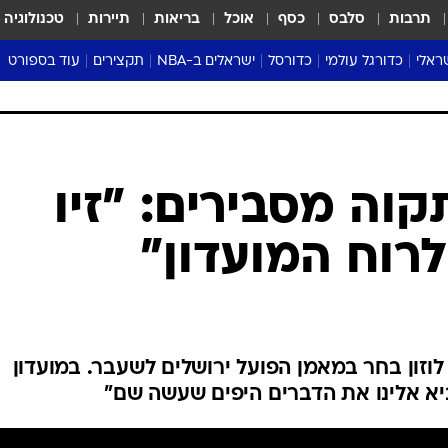
תרבות
סלבס
כסף
אוכל
בריאות
תיירות
טכנולוגיה
ראלי
כדורגל עולמי
כדורסל
ישראלים ב-NBA
תקצירים
עוד בספורט
ליגה אנגלית
ליגת העל
דני אבדיה
מונדיאל 2026
 העל
ליגה ספרדית
דאבל דריבל
NBA
נה
ליגה איטלקית
יורוליג וכדורסל אירופי
טבלאות
ו
ליגה גרמנית
ליגה לאומית
פודקאסטים
ליגה צרפתית
נבחרות ישראל בכדורסל
מסכמים מחזור
שראל
ליגת האלופות
כדורסל נשים
אבא של שבת
ית
הליגה האירופית
מעל הטבעת
דרום אמריקה
סערה בממלכה
טניס
טראש טוק
ספורט אמריקא
וה מסבירים: "זיו
פוקר