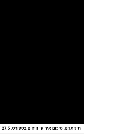
אריה מתאים ל
יניב טוכמן
עודכן לאחרונה: 28.5.2026 / 5:56
אחרי הפרידה מנועם שוהם, אבי 
מאמינים: "אין סיבה שהוא לא י