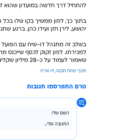
"לזיו תהיה מוטיבציה גבוהה להתחיל דרך חד
גורם במועדון הוסיף הבוקר: "אנחנו 
בהפועל ירושלים, מתאים לרוח המועד
להתפתח וגם להימכר בעתיד. ברור של
שנים יפות בהפועל ירושלים בגלל עונ
להתחיל דרך חדשה במועדון שהוא לא
בתוך כך, לוזון ממשיך בקו שלו בכל 
יהושע, לירן חזן ועידו כהן. ברגע ש
בשלב זה מתנהל דו-שיח עם הפועל בא
למכירתו. לוזון זקוק לכסף שייכנס 
שאמור לעמוד על כ-28 מיליון שקלים.
מכבי פתח תקוה
זיו אריה