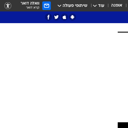
וואלה דואר
אופנה
עוד
שיתופי פעולה
קרא דואר
ציון 3
דאבל דריבל
י