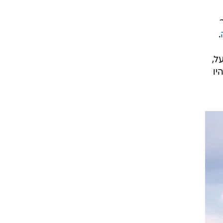
רוגבי וקריקט
גולף
ביליארד
תקצירים
.
ל,
יו