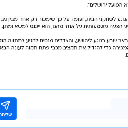
/
שה במועדון שהוא לא הפועל ירושלים"
אתר רשמי, מכבי פתח תקוה
חושבים שמה שזיו מביא, ומה שראינו ממנו במשך שנים רבות
ון שלנו, שמתבסס על שחקני בית צעירים, על זרים שיכולים
זיו הייתה עונה פחות טובה, זו עובדה. אבל אי אפשר למחו
ה אחת לא טובה, במיוחד כשלזיו תהיה מוטיבציה גבוהה
 הפועל ירושלים".
הנוגע לשחקני הבית, ועומד על כך שימכור רק אחד מבין ניב
תגיע הצעה משמעותית על אחד מהם, הוא ייכנס למשא ומתן.
ר שבע בנוגע ליהושע, והצדדים מנסים להגיע למתווה הנכו
מהמכירה כדי להגדיל את תקציב מכבי פתח תקוה לעונה הבאה