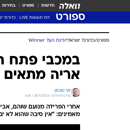
חדשות
ספורט
בחירות
ספורט
לוח תוצאות LIVE
כדורגל יש
ליגת העל Winner
סטט' ליגת
גביע המדי
גביע הטוט
שגרירים
נבחרות י
ליגה לאומ
ליגה א'
ספורט
/
כדורגל ישראלי
/
ליגת העל Winner
במכבי פתח תק