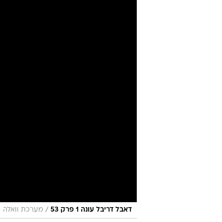
/
דאבל דריבל עונה 1 פרק 53
מערכת וואלה