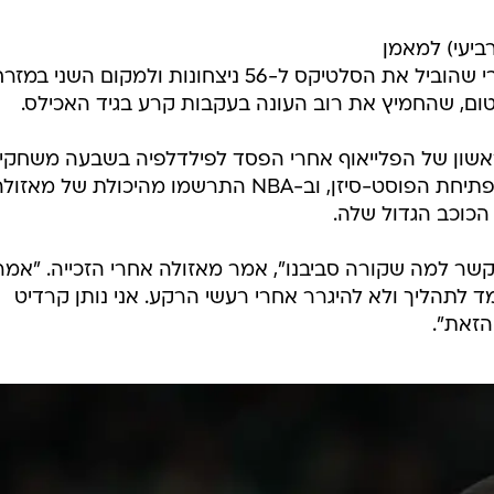
רביעי) למאמן
העונה ב-NBA לעונת 2025/26, אחרי שהוביל את הסלטיקס ל-56 ניצחונות ולמקום השני 
טום, שהחמיץ את רוב העונה בעקבות קרע בגיד האכילס.
אשון של הפלייאוף אחרי הפסד לפילדלפיה בשבעה משחקים
אך ההצבעות, כמובן, נעשו עוד לפני פתיחת הפוסט-סיזן, וב-NBA התרשמו מהיכולת של מאזו
כוכב הגדול שלה.
שר למה שקורה סביבנו", אמר מאזולה אחרי הזכייה. "אמר
 לתהליך ולא להיגרר אחרי רעשי הרקע. אני נותן קרדיט
הזאת".