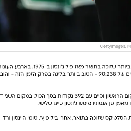
GettyImages, 
מאזולה בן ה-37 הוא המאמן הצעיר ביותר שזוכה בתואר מאז פיל ג'ונסון ב-1975. בארבע ה
שלו בבוסטון הוא מחזיק במאזן מרשים של 90:238 - הטוב ביותר בליגה בפרק הזמן הזה - והו
הוא קיבל 62 מתוך 100 הקולות למקום הראשון וסיים עם 392 נקודות בסך הכול. במקום הש
מאמן סן אנטוניו מיטש ג'ונסון סיים שלישי.
סלטיקס שזוכה בתואר, אחרי ביל פיץ', טומי היינסון ורד