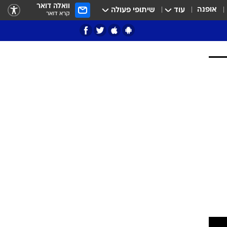
וואלה דואר
אופנה
עוד
שיתופי פעולה
קרא דואר
ציון 3
דאבל דריבל
י