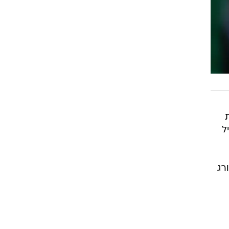
עונות
ביל
ני דורג