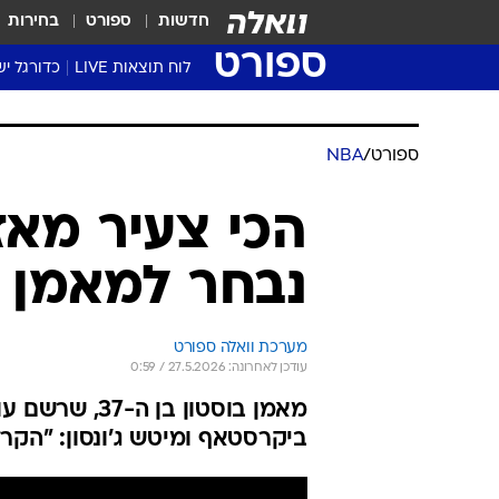
חדשות
ספורט
בחירות
ספורט
לוח תוצאות LIVE
כדורגל יש
ליגת העל Winner
סטט' ליגת
ספורט
/
NBA
גביע המדי
גביע הטוט
שגרירים
נבחר למאמן 
נבחרות י
ליגה לאומ
ליגה א'
מערכת וואלה ספורט
עודכן לאחרונה: 27.5.2026 / 0:59
מאמן בוסטון ב
ביקרסטאף ומיטש ג'ונסון: "הקרד