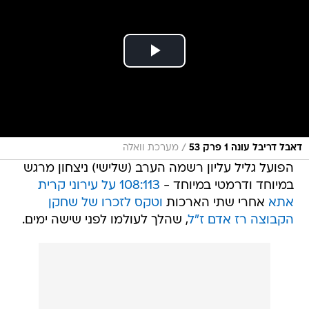
/
דאבל דריבל עונה 1 פרק 53
מערכת וואלה
הפועל גליל עליון רשמה הערב (שלישי) ניצחון מרגש
במיוחד ודרמטי במיוחד -
108:113 על עירוני קרית
אתא
אחרי שתי הארכות
וטקס לזכרו של שחקן
הקבוצה רז אדם ז"ל
, שהלך לעולמו לפני שישה ימים.