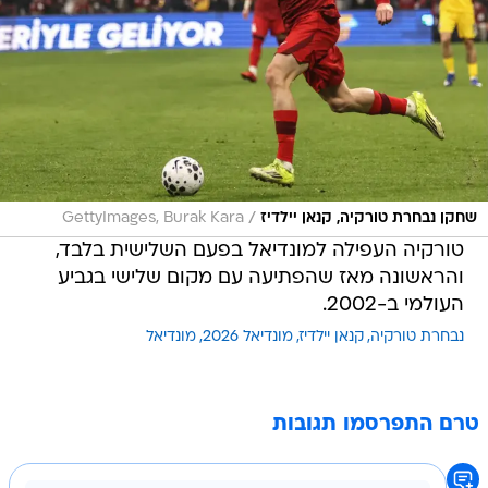
/
שחקן נבחרת טורקיה, קנאן יילדיז
GettyImages, Burak Kara
טורקיה העפילה למונדיאל בפעם השלישית בלבד,
והראשונה מאז שהפתיעה עם מקום שלישי בגביע
העולמי ב-2002.
נבחרת טורקיה
קנאן יילדיז
מונדיאל 2026
מונדיאל
טרם התפרסמו תגובות