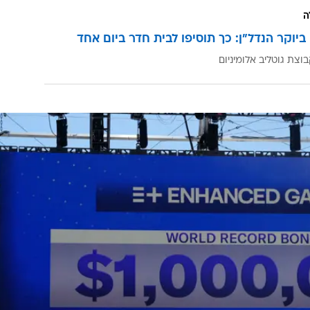
מלבד מיליון דולר, גולומייב גם קיבל 250 אלף דולר על הניצחון בתחרות והוא אמר: "אי אפשר 
 ושל המשפחה שלי לטובה. זו עזרה עצומה עבורנו. אני מתכ
אשבור שוב את השיא".
ארגון השחייה העולמי תקף בחריפות את משחקי ה-Enhanced Games וכינה אותם "קרקס
ה
ביוקר הנדל"ן: כך תוסיפו לבית חדר ביום אחד
וצת גוטליב אלומיניום