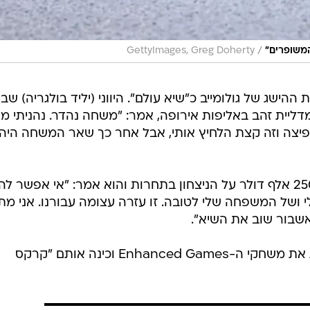
/
המשופרים"
GettyImages, Greg Doherty
הישג של גולומייב כ"שיא עולם". היווני (יליד בולגריה) שב
דליית זהב באליפות אירופה, אמר: "משחה נהדר. נהניתי מא
פיצה וזה קצת הלחיץ אותי, אבל אחר כך שאר המשחה היה