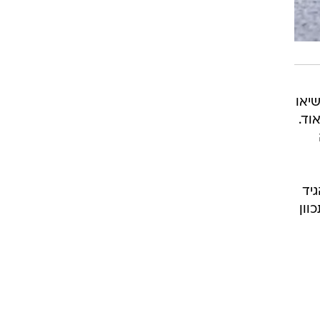
שיאו
וד.