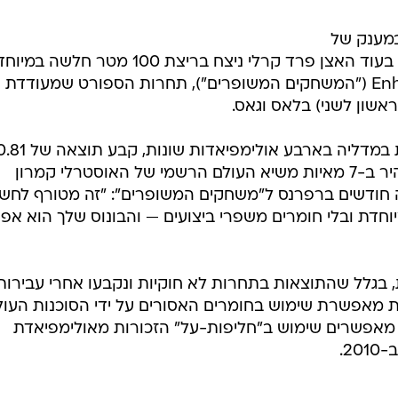
 במענק של
מיליון דולר אחרי ש"שבר שיא עולם", בעוד האצן פרד קרלי ניצח בריצת 100 מטר חלשה
כך נראו משחקי ה-Enhanced Games ("המשחקים המשופרים"), תחרות הספורט שמעודדת
ראשון לשני) בלאס וגאס.
גולומייב, בן ה-32, שלא הצליח לזכות במדליה בארבע אולימפי
שניות במשחה ל-50 מטר חופשי, מהיר ב-7 מאיות משיא העולם הרשמי של האוסטרלי קמרון
ה חודשים ברפרנס ל"משחקים המשופרים": "זה מטורף לחשו