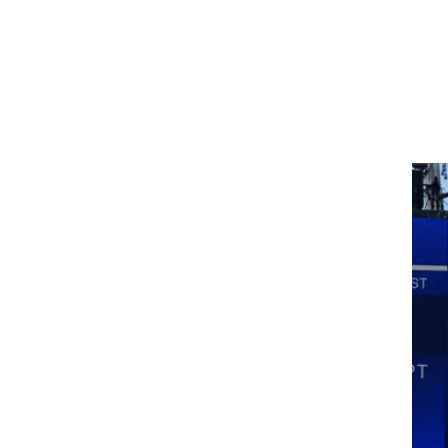
להגיד
וון