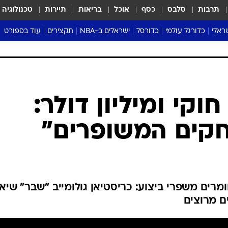
תרבות
סלבס
כסף
אוכל
בריאות
תיירות
טכנולוגיה
ראלי
כדורגל עולמי
כדורסל
ישראלים ב-NBA
תקצירים
עוד בספורט
ליגה אנגלית
ליגת העל
דני אבדיה
מונדיאל 2026
 העל
ליגה ספרדית
דאבל דריבל
NBA
נה
ליגה איטלקית
יורוליג וכדורסל אירופי
טבלאות
ו
ליגה גרמנית
ליגה לאומית
פודקאסטים
ליגה צרפתית
נבחרות ישראל בכדורסל
מסכמים מחזור
שראל
ליגת האלופות
כדורסל נשים
אבא של שבת
ית
הליגה האירופית
מעל הטבעת
דרום אמריקה
סערה בממלכה
טניס
טראש טוק
ספורט אמריקא
וקי ומיליון דולר:
פוקר