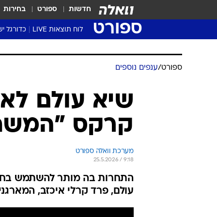
חדשות
ספורט
בחירות
ספורט
לוח תוצאות LIVE
כדורגל יש
ליגת העל Winner
סטט' ליגת
גביע המדי
גביע הטוט
שגרירים
נבחרות י
ליגה לאומ
ליגה א'
ספורט
/
ענפים נוספים
שיא עולם לא ח