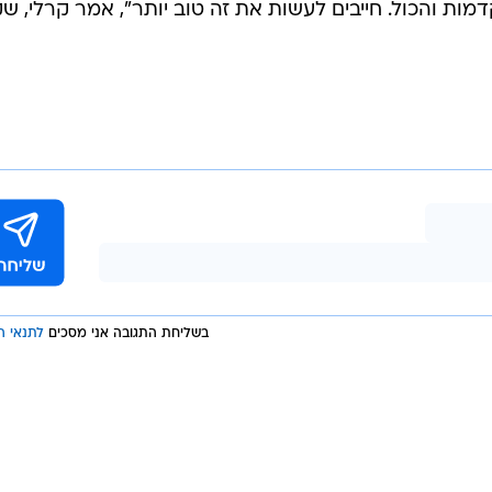
/
ם זכייה במיליון דולר
רויטרס
זבה. האצן האמריקאי פרד קרלי, אלוף עולם לשעבר, ניצ
רת נהלי בדיקות סמים, אבל לפני המשחקים טען שהוא מת
"נקי" ואף רמז שיוכל לאיים על שיא העולם של יוסאין בולט - 9.58 שניות. בפועל, הוא סיים במ
בו את הגמר. "ראיתם מה הלך שם, מלא פסילות וזינוקים
מות והכול. חייבים לעשות את זה טוב יותר", אמר קרלי, שק