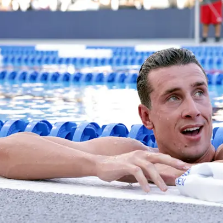
חדת ובלי חומרים משפרי ביצועים — והבונוס שלך הוא אפ
 בגלל שהתוצאות בתחרות לא חוקיות ונקבעו אחרי עבירות
ת מאפשרת שימוש בחומרים האסורים על ידי הסוכנות העול
 מאפשרים שימוש ב"חליפות-על" הזכורות מאולימפיאדת