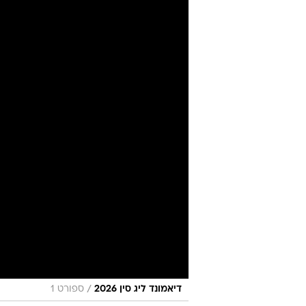
קרקס "המשח
מערכת וואלה ספורט
25.5.2026 / 9:18
התחרות בה מותר להשתמש בחומר
עולם, פרד קרלי איכזב, המארגני