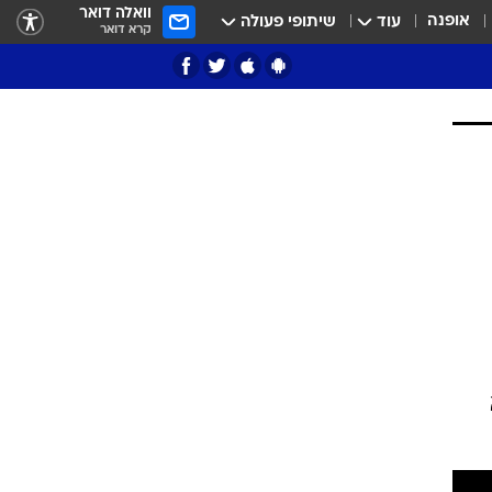
וואלה דואר
אופנה
עוד
שיתופי פעולה
קרא דואר
ציון 3
דאבל דריבל
י