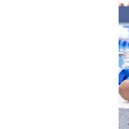
ס
 על
מית