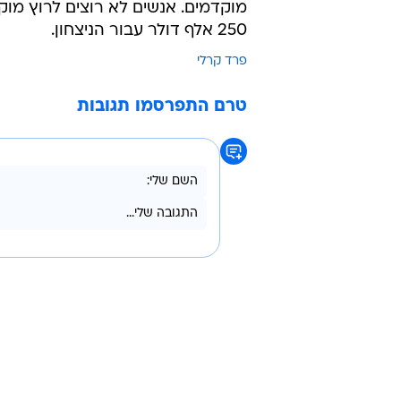
שבירת "שיא עולם" ב"משחקים המשופרים" שווי
לעומת השחייה, באתלטיקה נרשמה אכ
בריצת 100 מטר בזמן של 9.97 שניות, רחוק מאוד משיאו האישי, 9.76.
קרלי עצמו מושעה לשנתיים בשל הפ
רב לאחר סדרת זינוקים פסולים שעיכ
מוקדמים. אנשים לא רוצים לרוץ מוקד
250 אלף דולר עבור הניצחון.
פרד קרלי
טרם התפרסמו תגובות