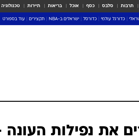
תרבות
סלבס
כסף
אוכל
בריאות
תיירות
טכנולוגיה
ראלי
כדורגל עולמי
כדורסל
ישראלים ב-NBA
תקצירים
עוד בספורט
ליגה אנגלית
ליגת העל
דני אבדיה
מונדיאל 2026
 העל
ליגה ספרדית
דאבל דריבל
NBA
נה
ליגה איטלקית
יורוליג וכדורסל אירופי
טבלאות
ו
ליגה גרמנית
ליגה לאומית
פודקאסטים
ליגה צרפתית
נבחרות ישראל בכדורסל
מסכמים מחזור
שראל
ליגת האלופות
כדורסל נשים
אבא של שבת
ית
הליגה האירופית
מעל הטבעת
דרום אמריקה
סערה בממלכה
טניס
טראש טוק
ספורט אמריקא
 בוחרים את נפילות העונה -
פוקר