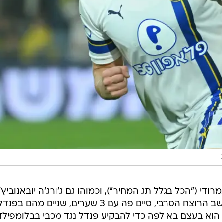
י ("הכל בגלל תג המחיר"), וכמוהו גם ג'ורג'ה יובאנוביץ':
"שחקן שקרע פה את הליגה והיה נחשב הרוצח הסרבי, סיים פה עם 3 שערים, שניים מהם בפנד
שלו ב-5 באוקטובר. הוא בעצם בא לפה כדי להבקיע פנדל נגד מכבי בבלומפילד