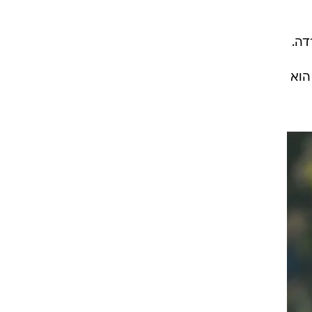
דה.
הוא