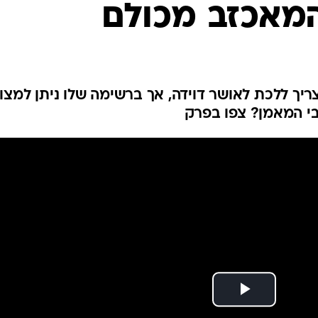
מאכזב מכולם
ענפים נוספים
לוח שידורים
החידה של ספור
ארכיון מדורים
כתבו לנו
 צריך ללכת לאושר דוידה, אך ברשימה שלו ניתן למצו
בי המאמן? צפו בפרק