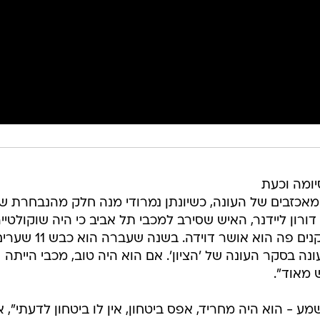
ה לסיומה וכעת
"ציון 3" בחרו את המאכזבים של העונה, כשיונתן נמרודי מנה חלק מהנבחרת ש
 דורון ליידנר, האיש שסירב למכבי תל אביב כי היה שוקולטיי
באוסטריה. אכזבת העונה מכל השחקנים פה הוא אושר דוידה. בשנה שעברה הו
ה בסקר העונה של 'הציון'. אם הוא היה טוב, מכבי הייתה
ע - הוא היה מחריד, אפס ביטחון, אין לו ביטחון לדעתי", 