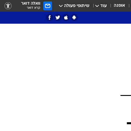
וואלה דואר
אופנה
עוד
שיתופי פעולה
קרא דואר
ציון 3
דאבל דריבל
י