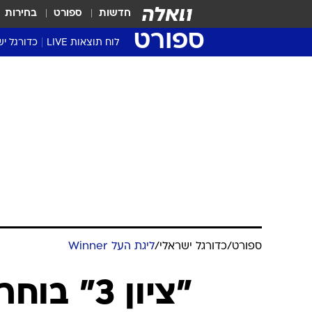
חדשות
ספורט
בחירות
ספורט
לוח תוצאות LIVE
כדורגל יש
ליגת העל Winner
סטט' ליגת
גביע המדי
גביע הטוט
שגרירים
נבחרות י
ליגה לאומ
ליגה א'
ספורט
/
כדורגל ישראלי
/
ליגת העל Winner
"ציון 3"