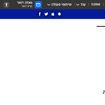
וואלה דואר
אופנה
עוד
שיתופי פעולה
קרא דואר
ציון 3
דאבל דריבל
י