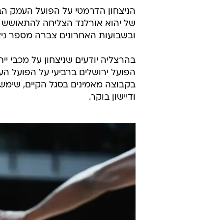
אחרי שהבטיחה את המקום הראשון בל
ברבע גמר הפלייאוף. הצהובים יידעו
המשחק נגד הרצליה.
בצוות צפויים להעניק דקות ראשונות 
לחזור הוא לוני ווקר שמתאמן, ומתקר
לעניינים, ואפילו קיימת סבירות שטי 
שניצחון על הרצליה עשוי למנוע מהם 
הניצחון הדרמטי על הפועל העמק הבט
של יהוא אורלנד הצליחה להתאושש 
ובשבועות האחרונים צברה מספר ניצ
בהרצליה יודעים שניצחון על מכבי יי
הפועל ירושלים ברביעי על הפועל העמ
בקבוצה מאמינים בסגל הקיים, שימשי
ודיישון בוקר.