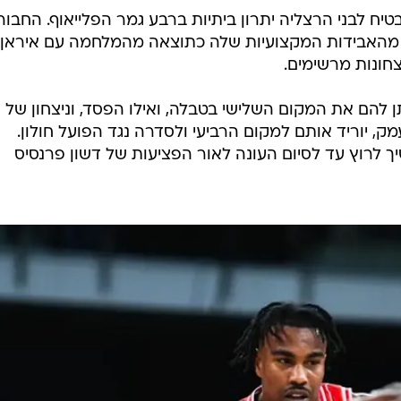
יגה, מכבי תל אביב ממתינה לדעת מי תהיה היריבה שלה
 את זה רק בהמשך השבוע, ובינתיים הם רוצים לעבור בשלו
לדיוויד אפיאני שנמצא בארץ כבר עשרה ימים, ומי שעוד עשו
ב לקראת חזרה לפעילות. גם גור לביא צפוי בקרוב מאוד לח
ג'יי ליף יעלה על הפרקט במהלך הפלייאוף. הצהובים יודעים
סדרת חצי גמר פלייאוף נגד הפועל ירושלים.
יח לבני הרצליה יתרון ביתיות ברבע גמר הפלייאוף. החבור
מהאבידות המקצועיות שלה כתוצאה מהמלחמה עם איראן,
חונות מרשימים.
תן להם את המקום השלישי בטבלה, ואילו הפסד, וניצחון של
ק, יוריד אותם למקום הרביעי ולסדרה נגד הפועל חולון.
ך לרוץ עד לסיום העונה לאור הפציעות של דשון פרנסיס