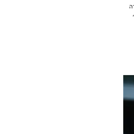
ם את
י
זור
ה