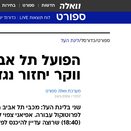
חדשות
ספורט
בחירות
ספורט
לוח תוצאות LIVE
כדורגל יש
ליגת העל Winner
סטט' ליגת
גביע המדי
גביע הטוט
שגרירים
נבחרות י
ליגה לאומ
ליגה א'
ספורט
/
כדורסל
/
ליגת העל
הפועל תל אבי