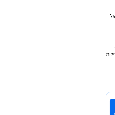
ת
כדי
ך
ול
ד
לות