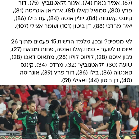
(67), אמיר גנאח (74), איגור זלאטנוביץ' (75), דור
פרץ (80), סמואל קאלו (81), אדריאן אוגריסה (81),
קינגס קאנגווה (84), יוג'ין אנסה (84), עוז בילו (86),
יאיר מרדכי (88), דן ביטון (101) ועומר אצילי (107).
לא מספיק? ובכן, מלמד הרשית 15 פעמים מתוך 26
איומים לשער - כמו קאלו ואנסה, פחות מגנאח (27),
ג'בון איסט (28), לויזוס לויזו (28), מתאוס דאבו (28),
שועה (30), זלאטנוביץ' (32), מרדכי (34), קינגס
קאנגווה (36), בילו (36), דור פרץ (39), אוגריסה
(40), דן ביטון (44) ואצילי (51).