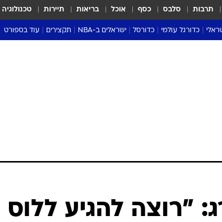
תרבות
סלבס
כסף
אוכל
בריאות
תיירות
טכנולוגיה
ראלי
כדורגל עולמי
כדורסל
ישראלים ב-NBA
תקצירים
עוד בספורט
ליגה אנגלית
ליגת העל
דני אבדיה
מונדיאל 2026
 העל
ליגה ספרדית
דאבל דריבל
NBA
נה
ליגה איטלקית
יורוליג וכדורסל אירופי
טבלאות
ו
ליגה גרמנית
ליגה לאומית
פודקאסטים
ליגה צרפתית
נבחרות ישראל בכדורסל
מסכמים מחזור
שראל
ליגת האלופות
כדורסל נשים
אבא של שבת
ית
הליגה האירופית
מעל הטבעת
דרום אמריקה
סערה בממלכה
טניס
טראש טוק
ספורט אמריקא
: "רוצה להגיע ללוס
פוקר