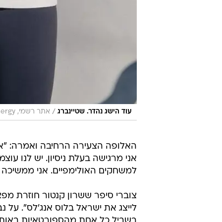
/
עוד הישג נהדר. שטיינברג
אתר רשמי, sailing energy
אני מרגישה בעלת ניסיון. יש לנו ע
למשחקים האולימפיים. אני ממשיכה 
צוברי סיפר ששרון קנטור חוזרת מפצי
לייצג את ישראל בלוס אנג'לס". על 
בשביל כל אחת מהספורטאיות באותה 