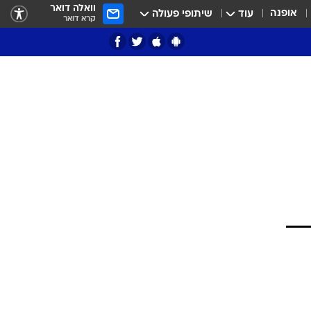
וואלה דואר
אופנה
עוד
שיתופי פעולה
קרא דואר
ציון 3
דאבל דריבל
י