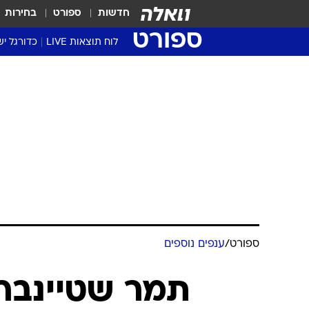
חדשות
ספורט
בחירות
ספורט
לוח תוצאות LIVE
כדורגל יש
ליגת העל Winner
סטט' ליגת
גביע המדי
גביע הטוט
שגרירים
נבחרות י
ליגה לאומ
ליגה א'
ספורט
/
ענפים נוספים
תמר שטיינברג