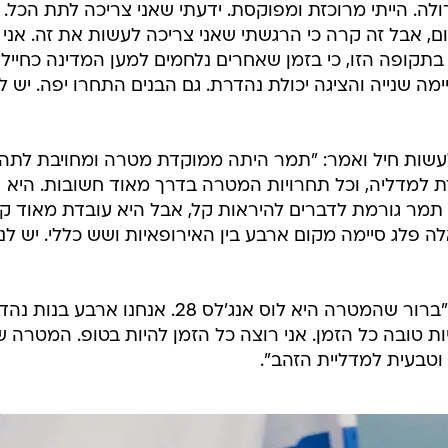
לה. הייתי מרוכזת ומפוקסת. ידעתי שאני צריכה לתת הכל. 
יום, אבל זה קרה כי הרגשתי שאני צריכה לעשות את זה. אני
בתקופה הזו, כי בזמן שאחרים נלחמים למען המדינה כחיילי
מה שנייה והציגה יכולת נהדרת. גם הבנים התחרו יפה. יש לנ
שות חיל ואמר: "תמר היתה ממוקדת מטרה ומחויבת לתהל
ת למדליה, וכל תחרויות המטרה בדרך מאוד חשובות. היא
מר גורמת לדברים להיראות קל, אבל היא עובדת מאוד ק
לה פלג סיימה מקום ארבע בין האירופאיות ושש כללי. יש לנו
שטיינברג הוסיפה לגבי היעדים שלה: "ברור שהמטרה היא לוס אנג'לס 28. אנחנו ארב
ת טובה כל הזמן. אני רוצה כל הזמן להיות בטופ. המטרה ש
וטבעית למדליית הזהב".