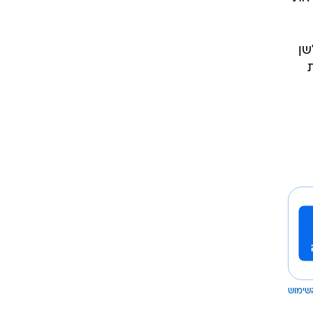
שן
שימוש