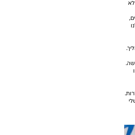
לא
ם,
ו
יך.
שה.
ע בנות נהדרות.
לי