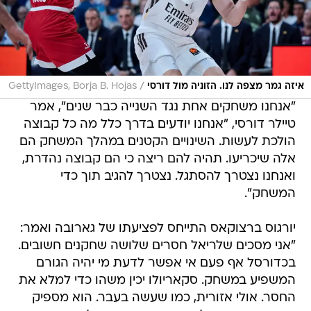
/
איזה גמר מצפה לנו. הזוניה מול דורסי
GettyImages, Borja B. Hojas
"אנחנו משחקים אחת נגד השנייה כבר שנים", אמר
טיילר דורסי, "אנחנו יודעים בדרך כלל מה כל קבוצה
הולכת לעשות. השינויים הקטנים במהלך המשחק הם
אלה שיכריעו. תהיה להם ריצה כי הם קבוצה נהדרת,
ואנחנו נצטרך להסתגל. נצטרך להגיב תוך כדי
המשחק".
יורגוס ברצוקאס התייחס לפציעתו של גארובה ואמר:
"אני מסכים שלריאל חסרים שלושה שחקנים חשובים.
בכדורסל אף פעם אי אפשר לדעת מי יהיה הגורם
המשפיע במשחק. סקאריולו יכין משהו כדי למלא את
החסר. אולי אזורית, כמו שעשה בעבר. הוא מספיק