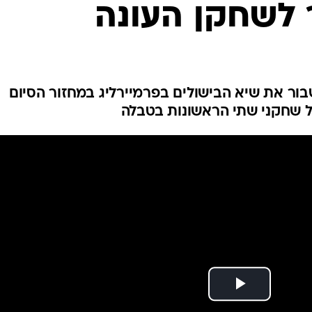
 לשחקן העונה
ענפים נוספים
לוח שידורים
החידה של ספור
ארכיון מדורים
כתבו לנו
שבור את שיא הבישולים בפרמיירליג במחזור הסיום