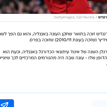
/
רננדש
GettyImages, Carl Recine
נדש זוכה בתואר שחקן העונה באנגליה, והוא גם הפך לשח
עונת 2010/11) שזוכה בפרס.
גלן השנה של איגוד עיתונאי הכדורגל באנגליה, וכעת הוא
הדופן שלו - עונה שבה היה מהגורמים המרכזיים לכך שיוניי