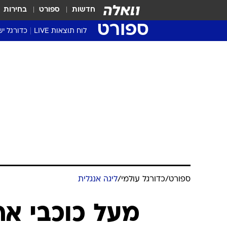
חדשות
ספורט
בחירות
ספורט
לוח תוצאות LIVE
כדורגל יש
ליגת העל Winner
סטט' ליגת
גביע המדי
גביע הטוט
שגרירים
נבחרות י
ליגה לאומ
ליגה א'
ספורט
/
כדורגל עולמי
/
ליגה אנגלית
מעל כוכבי ארס