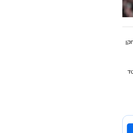
קן
טד