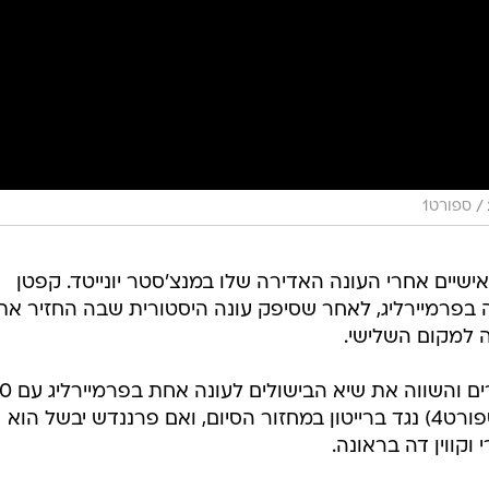
/
ספורט1
ישיים אחרי העונה האדירה שלו במנצ'סטר יונייטד. קפטן
בפרמיירליג, לאחר שסיפק עונה היסטורית שבה החזיר את
 למקום השלישי.
יונייטד תשחק מחר (ראשון, 18:00, ספורט4) נגד ברייטון במחזור הסיום, ואם פרננדש יבשל הוא
וקווין דה בראונה.