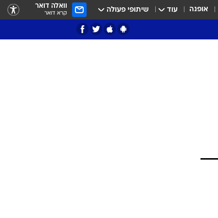
וואלה דואר
אופנה
עוד
שיתופי פעולה
קרא דואר
ציון 3
דאבל דריבל
י