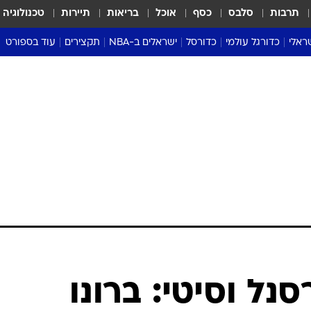
תרבות
סלבס
כסף
אוכל
בריאות
תיירות
טכנולוגיה
ראלי
כדורגל עולמי
כדורסל
ישראלים ב-NBA
תקצירים
עוד בספורט
ליגה אנגלית
ליגת העל
דני אבדיה
מונדיאל 2026
 העל
ליגה ספרדית
דאבל דריבל
NBA
נה
ליגה איטלקית
יורוליג וכדורסל אירופי
טבלאות
ו
ליגה גרמנית
ליגה לאומית
פודקאסטים
ליגה צרפתית
נבחרות ישראל בכדורסל
מסכמים מחזור
שראל
ליגת האלופות
כדורסל נשים
אבא של שבת
ית
הליגה האירופית
מעל הטבעת
דרום אמריקה
סערה בממלכה
טניס
טראש טוק
ספורט אמריקא
נל וסיטי: ברונו
פוקר