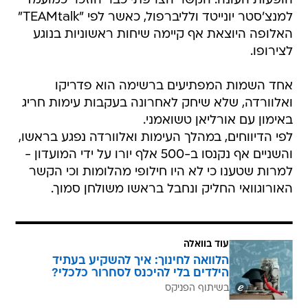
הופעות העונה. הקשר הצרפתי כבר הוזכר כמועמד
למנצ'סטר יונייטד ולליברפול, כאשר לפי "TEAMtalk"
האלופה היוצאת אף קיימה שיחות ראשוניות בנוגע
לצירופו.
אחד השמות המפתיעים ברשימה הוא פדריקו
ואלוורדה, שלא שיחק לאחרונה בעקבות עימות חריג
באימון עם אורליאן טשואמני.
לפי הדיווחים, במהלך העימות ואלוורדה נפגע בראשו,
והשניים אף נקנסו ב-500 אלף יורו על ידי המועדון -
למרות שטענו כי לא היו חילופי מהלומות וכי הקשר
האורוגוואי החליק ונחבל בראשו משולחן סמוך.
עוד בוואלה
הלוואה לחינוך: איך להשקיע בעתיד
הילדים בלי להיכנס לסחרור כלכלי?
בשיתוף הפניקס