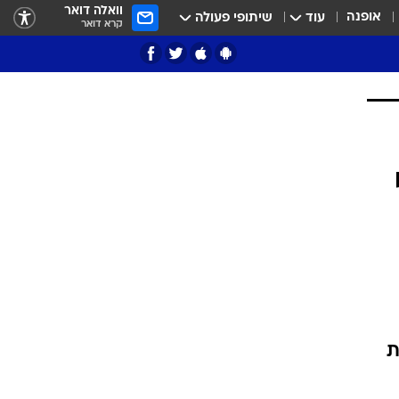
וואלה דואר
אופנה
עוד
שיתופי פעולה
קרא דואר
ציון 3
דאבל דריבל
י