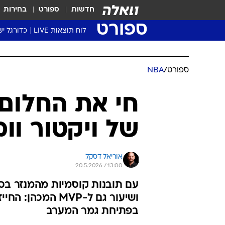
חדשות
ספורט
בחירות
ספורט
לוח תוצאות LIVE
כדורגל יש
ליגת העל Winner
סטט' ליגת
גביע המדי
גביע הטוט
שגרירים
נבחרות י
ליגה לאומ
ליגה א'
ספורט
/
NBA
חי את החלום: