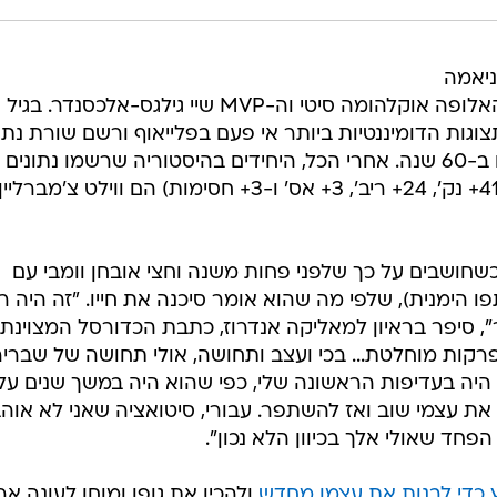
ניאמה
ות הדומיננטיות ביותר אי פעם בפלייאוף ורשם שורת נתו
של פעם ב-30 שנה. אולי אפילו פעם ב-60 שנה. אחרי הכל, היחידים בהיסטוריה שרשמו נתוני
שלו במשחק הראשון נגד הת'אנדר (41+ נק', 24+ ריב', 3+ אס' ו-3+ חסימות) הם ווילט צ'מברליין