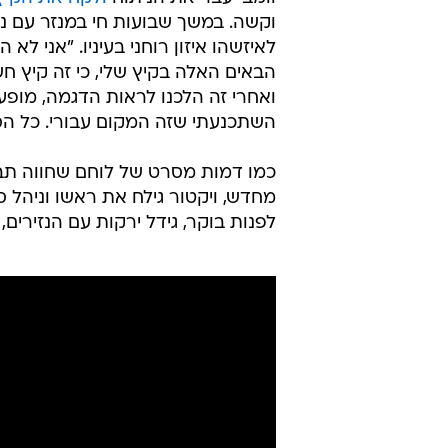
ההופעה הזו היתה מדהימה במיוחד כ
פקקת ורידים עמוקים (קריש דם בכתפו
כזה של, וואו, זה היה, אני זוכר בבי
ESPN. "אלה היו חמש דקות של ה
החיים והבריאות. כדורסל פתאום לא 
שנים בחיי. הייתי צריך זמן כדי למצ
היא לא באמת לדעת מה הכי טוב או הפ
וומבי עבר את הניתוח
ולקח את הקיץ
וקשה. במשך שבועות חי במנזר עם נזי
לאיזשהו איזון רוחני בעיניו. "אני ל
הבאים האלה בקיץ שלי, כי זה קיץ חשו
השתכנעתי שזה המקום עבורי. כל הספקו
כמו דמות מסרט של לוחם שחווה תבו
מחדש, ויקטור גילח את ראשו וניהל ס
לפנות בוקר, גידל ירקות עם הנזירים,