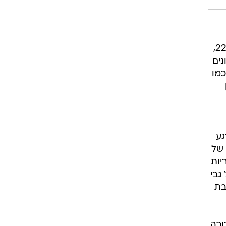
רוגבי וקריקט
גולף
ביליארד
תקצירים
במשחק הראשון בגמר המערב נגד האלופה אוקלהומה סיטי וה-MVP שיי גילגס-אלכסנדר. בגיל 22,
נים
ם כמו