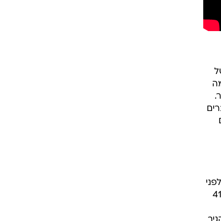
ל
ה
.
רים