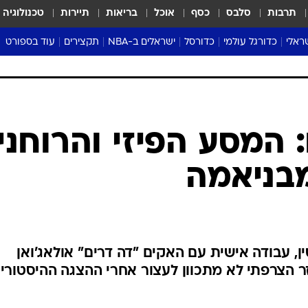
תרבות
סלבס
כסף
אוכל
בריאות
תיירות
טכנולוגיה
ראלי
כדורגל עולמי
כדורסל
ישראלים ב-NBA
תקצירים
עוד בספורט
ליגה אנגלית
ליגת העל
דני אבדיה
מונדיאל 2026
 העל
ליגה ספרדית
דאבל דריבל
NBA
נה
ליגה איטלקית
יורוליג וכדורסל אירופי
טבלאות
ו
ליגה גרמנית
ליגה לאומית
פודקאסטים
ליגה צרפתית
נבחרות ישראל בכדורסל
מסכמים מחזור
שראל
ליגת האלופות
כדורסל נשים
אבא של שבת
ית
הליגה האירופית
מעל הטבעת
דרום אמריקה
סערה בממלכה
טניס
טראש טוק
ספורט אמריקא
 המסע הפיזי והרוחני
פוקר