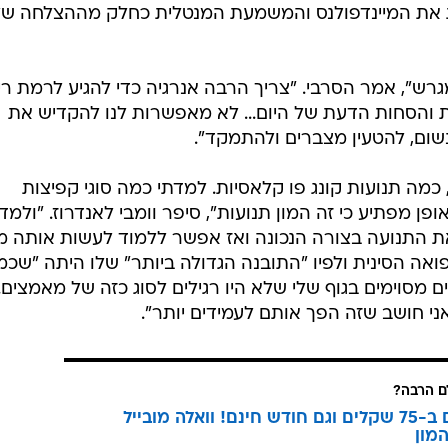
ן שהפך את המדיטציה לכלי חשוב בסט הפעולות שלו במהלך
 המורה למדיטציה ג'ורג' מומפורד, שהובא לבולס על ידי פיל
לת מיינדפולנס, עוד בתקופה שמיינדפולנס היתה מילה שאף 
יטציה בעשור השני של הקריירה שלו ואף חתם על שותפות עם
טף קרי דיבר בעבר על שימוש במיכלי ציפה ושיטות אימון מנטלי אחרות 
כולת לעשות מדיטציה מאפיינת את הגדולים ביותר. נובאק
בות את המיינדפולנס והמשמעת המנטלית כחלק מההצלחה של
רש", אמר הסרבי. "צריך הרבה אנרגיה כדי להגיע לרמת ריכ
ות והסחות הדעת של היום... לא מאפשרות לנו להקדיש את
שום, להטעין מצברים ולהתמקד".
כמה תנועות קונג פו קלאסיות. למדתי כמה סוגי קפיצות
ן מפתיע כי זה המון תנועות", סיפר וומבי לאנדרוז. "ולמד