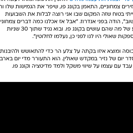
שחושבים על כך שלפני פחות משנה וחצי אובחן וומבי עם
 הימנית), שלפי מה שהוא אומר סיכנה את חייו. "זה היה ר
רור", סיפר בראיון למאליקה אנדרוז, כתבת הכדורסל המצוינת
תפרקות מוחלטת... בכי ועצב ותחושה, אולי תחושה של שבריר
היה בעדיפות הראשונה שלי, כפי שהוא היה במשך שנים על 
וא את עצמי שוב ואז להשתפר. עבורי, סיטואציה שאני לא אוה
חד שאולי אלך בכיוון הלא נכון".
 כדי לבנות את עצמו מחדש
ולהכין את גופו ומוחו לעונה אר
רים צמחוניים, התאמן בקונג פו, שיפר את הגמישות שלו וה
א הייתי בטוח שזה המקום שבו אני רוצה לבלות את השבועות
ב", הודה בפני אנדרוז. "אבל אז אכלנו כמה דברים צמחוניי
ואחרי זה הלכנו לראות הדגמה, מופע של מה שהם עושים בקונג פו. ובוא נגיד שתוך 30 שניות
ת שאולי היו לנו לפני כן, נעלמו לחלוטין".
סה ומוצא איזו בקתה על צלע הר כדי להתאושש ולהיבנות
דר יום של נזיר במקדש שאולין. הוא התעורר מדי יום בארב
 עבד עם עצמו על שיווי משקל ולמד מדיטציה וקונג פו.