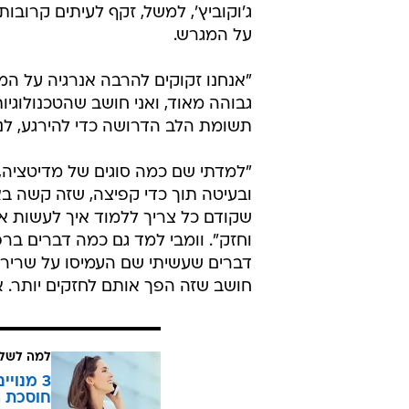
וומבי, כמובן, לא הכדורסלן הראשו
עונה ופלייאוף. מייקל ג'ורדן עבד עם
ג'קסון כדי לעזור לשחקניו לפתח יכו
לא הכיר. לברון ג'יימס גם אימץ מד
אפליקציית Calm. וגם ס
להישאר ממוקד. גם בענפים אחרים הי
ג'וקוביץ', למשל, זקף לעיתים קרו
על המגרש.
"אנחנו זקוקים להרבה אנרגיה על המג
גבוהה מאוד, ואני חושב שהטכנולוגי
תשומת הלב הדרושה כדי להירגע, לנ
"למדתי שם כמה סוגים של מדיטציה, 
ובעיטה תוך כדי קפיצה, שזה קשה באופ