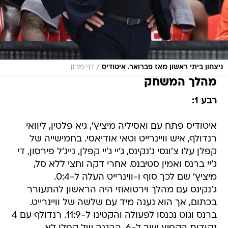
/
ניצחון ביתי ראשון מאז פברואר. איטודיס
דני מרון
מהלך המשחק
רבע 1:
איטודיס פתח עם ואסיליה מיציץ', גיא פלטין, ליוואי
רנדולף, איש וויינרייט וטאי אודיאסי. בחמישייה של
קפלן עלו צ'ונסי ג'נקינס, ג'יי ג'יי קפלן, נייג'ל פירסון, די
ג'יי ברנס ואמין סטיבנס. אחרי דקה וחצי ללא סל,
מיציץ' שם לכך סוף ו-ווינרייט העלה ל-0:4.
ג'נקינס עם מהלך וירטואוזי היה הראשון להתעורר
בכתום, אך הוא נענה מיד עם שלשה של וויינרייט.
ברנס וגוט נכנסו לפעולה והקטינו ל-11:9. רנדולף עם 4