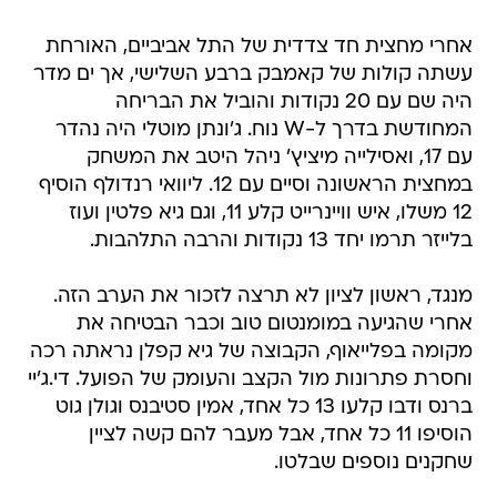
אחרי מחצית חד צדדית של התל אביביים, האורחת
עשתה קולות של קאמבק ברבע השלישי, אך ים מדר
היה שם עם 20 נקודות והוביל את הבריחה
המחודשת בדרך ל-W נוח. ג'ונתן מוטלי היה נהדר
עם 17, ואסילייה מיציץ' ניהל היטב את המשחק
במחצית הראשונה וסיים עם 12. ליוואי רנדולף הוסיף
12 משלו, איש וויינרייט קלע 11, וגם גיא פלטין ועוז
בלייזר תרמו יחד 13 נקודות והרבה התלהבות.
מנגד, ראשון לציון לא תרצה לזכור את הערב הזה.
אחרי שהגיעה במומנטום טוב וכבר הבטיחה את
מקומה בפלייאוף, הקבוצה של גיא קפלן נראתה רכה
וחסרת פתרונות מול הקצב והעומק של הפועל. די.ג'יי
ברנס ודבו קלעו 13 כל אחד, אמין סטיבנס וגולן גוט
הוסיפו 11 כל אחד, אבל מעבר להם קשה לציין
שחקנים נוספים שבלטו.