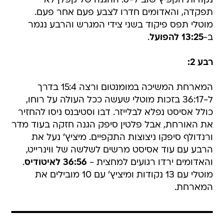
נקודות הקפיץ שוב ל-6. ההגנה של קפלן לא
תפקדה, והאדומים חדרו לצבע פעם אחר פעם.
מוטלי תפס פיקוד בשני צידי המגרש והרבע נגמר
ב-
13:25 להפועל
.
רבע 2:
המארחת המשיכה במומנטום ורצה 15:4 בדרך
ל-36:17 בזכות מוטלי שעשה ככל העולה על רוחו,
כולל אסיסט נפלא לבלייזר. דבו וסטיבנס ניסו להחזיר
את האורחת, אבל פלטין סיפק הגנה חזקה בעוד מדר
ורנדולף סיפקו ניצוצות התקפיים. מיציץ' נעל את
הרבע עם עוד אסיסט מרשים לשלשה של ווינרייט,
והאדומים ירדו רגועים למחצית -
36:56 לאיטודיס
.
מוטלי עם 13 נקודות ומיציץ' עם 10 מובילים את
המארחת.