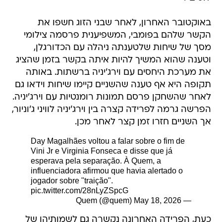
באוקטובר האחרון, לאחר שבני הזוג חשפו את
הקשר שלהם בפומבי, המשפיענית פרסמה צילומי
מסך של שיחות שלטענתה ניהלה עם הכדורגלן,
וטענה שהוא המשיך להיות איתה בקשר בזמן שהציג
את מערכת היחסים עם וירג'יניה ברשתות. באותה
תקופה היא אף טענה שהשניים קיימו שיחות וידאו גם
לאחר שהשחקן פרסם תמונות רומנטיות עם וירג'יניה.
הפרשה גרמה לפרידה קצרה בין וירג'יניה לוויני ג'וניור,
אך השניים חזרו זמן קצר לאחר מכן.
Day Magalhães voltou a falar sobre o fim de
Vini Jr e Virginia Fonseca e disse que já
esperava pela separação. À Quem, a
influenciadora afirmou que havia alertado o
jogador sobre "traição".
pic.twitter.com/28nLyZSpcG
May 18, 2026
— Quem (@quem)
כעת, הפרידה האחרונה נקשרה גם לשמותיהן של