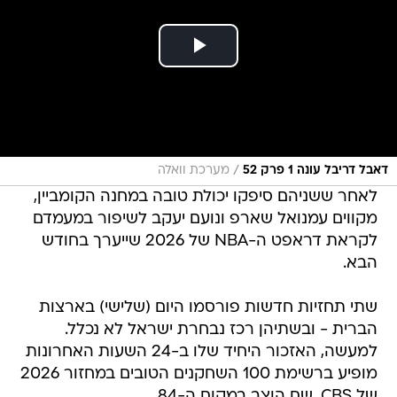
/
דאבל דריבל עונה 1 פרק 52
מערכת וואלה
לאחר ששניהם סיפקו יכולת טובה במחנה הקומביין,
מקווים עמנואל שארפ ונועם יעקב לשיפור במעמדם
לקראת דראפט ה-NBA של 2026 שייערך בחודש
הבא.
שתי תחזיות חדשות פורסמו היום (שלישי) בארצות
הברית - ובשתיהן רכז נבחרת ישראל לא נכלל.
למעשה, האזכור היחיד שלו ב-24 השעות האחרונות
מופיע ברשימת 100 השחקנים הטובים במחזור 2026
של CBS, שם הוצב במקום ה-84.