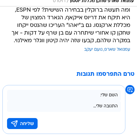
/
עמנואל שארפ שחקן מכללת יוסטון
רויטרס
ומה תעשה ברוקלין בבחירה השישית? לפי ESPN,
היא תיקח את דריוס אייקאף, הגארד המצוין של
מכללת ארקנסו. גם ב"יאהו" העריכו שהנטס ייקחו
שחקן קו אחורי שיתחרה עם בן שרף על דקות - אך
במקרה שלהם, קבעו שזה יהיה קיטון ווגלר מאילנוי.
עמנואל שארפ
נועם יעקב
טרם התפרסמו תגובות