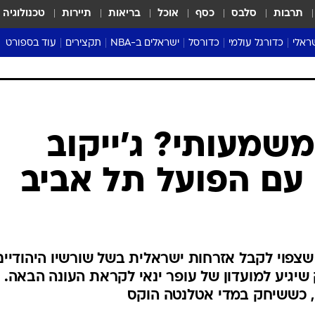
תרבות
סלבס
כסף
אוכל
בריאות
תיירות
טכנולוגיה
ראלי
כדורגל עולמי
כדורסל
ישראלים ב-NBA
תקצירים
עוד בספורט
ליגה אנגלית
ליגת העל
דני אבדיה
מונדיאל 2026
 העל
ליגה ספרדית
דאבל דריבל
NBA
נה
ליגה איטלקית
יורוליג וכדורסל אירופי
טבלאות
ו
ליגה גרמנית
ליגה לאומית
פודקאסטים
משמעותי? ג'ייקוב
ליגה צרפתית
נבחרות ישראל בכדורסל
מסכמים מחזור
 עם הפועל תל אביב
שראל
ליגת האלופות
כדורסל נשים
אבא של שבת
ית
הליגה האירופית
מעל הטבעת
דרום אמריקה
סערה בממלכה
טניס
רורד האמריקאי (26, 2.06), שצפוי לקבל אזרחות ישראלית בשל שורשיו היהודיי
טראש טוק
שיגיע למועדון של עופר ינאי לקראת העונה הבאה.
ספורט אמריקא
, כששיחק במדי אטלנטה הוקס
פוקר