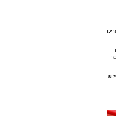
רוגבי וקריקט
גולף
ביליארד
תקצירים
ריכו
בר
שלוש