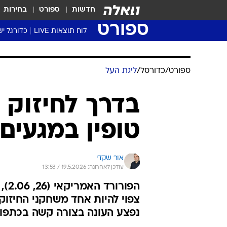
חדשות
ספורט
בחירות
ספורט
לוח תוצאות LIVE
כדורגל יש
ליגת העל Winner
סטט' ליגת
ספורט
/
כדורסל
/
ליגת העל
גביע המדי
גביע הטוט
בדרך לחיזוק 
שגרירים
טופין במגעים
נבחרות י
ליגה לאומ
ליגה א'
אור שקדי
עודכן לאחרונה: 19.5.2026 / 13:53
הפו
צפוי להיות אחד משחקני החיזוק 
נפצע העונה בצורה קשה בכתפו