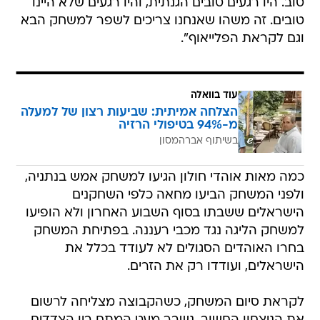
טוב. היו רגעים טובים הגנתית, והיו רגעים שלא היינו
טובים. זה משהו שאנחנו צריכים לשפר למשחק הבא
וגם לקראת הפלייאוף".
עוד בוואלה
הצלחה אמיתית: שביעות רצון של למעלה
מ-94% בטיפולי הרזיה
בשיתוף אברהמסון
כמה מאות אוהדי חולון הגיעו למשחק אמש בנתניה,
ולפני המשחק הביעו מחאה כלפי השחקנים
הישראלים ששבתו בסוף השבוע האחרון ולא הופיעו
למשחק הליגה נגד מכבי רעננה. בפתיחת המשחק
בחרו האוהדים הסגולים לא לעודד בכלל את
הישראלים, ועודדו רק את הזרים.
לקראת סיום המשחק, כשהקבוצה מצליחה לרשום