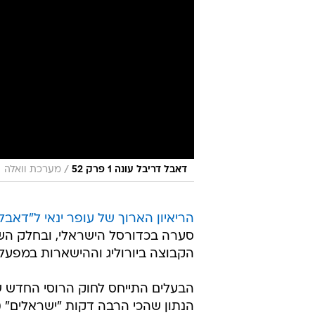
/
דאבל דריבל עונה 1 פרק 52
מערכת וואלה
הריאיון הארוך של עופר ינאי ל"דאבל
סערה בכדורסל הישראלי, ובחלק השני
הקבוצה ביורוליג וההישארות במפעל