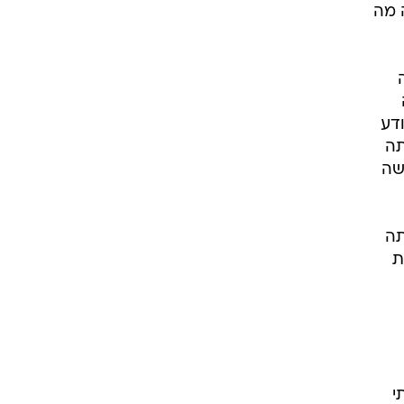
ורד מתחת ל-80 דקות - זה מה
ה
דע
תה
שה
תה
מייק ג'יימס מקום 7 (עונת
י