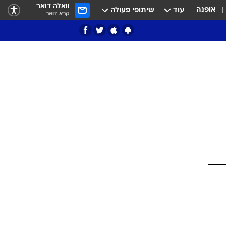
וואלה דואר
אופנה
עוד
שיתופי פעולה
קרא דואר
ציון 3
דאבל דריבל
י