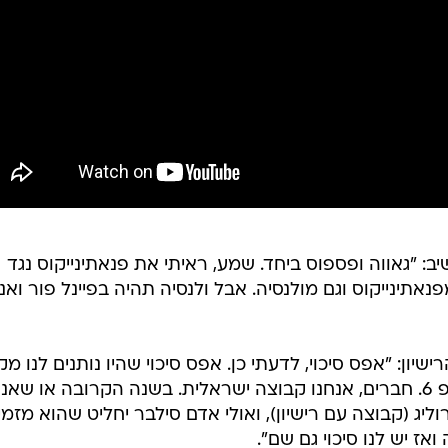
: "גאווה ופספוס ביחד. שמע, ראיתי את פנאתינייקוס נגד
פנאתינייקוס וגם מולנסיה. אבל ולנסיה תהיה בפיינל פור ואנ
ישיון: "אפס סיכוי, לדעתי כן. אפס סיכוי שהיו נותנים לנו מק
נוסף ביורוליג אם אנחנו לא עושים טופ 6. חברים, אנחנו קבוצה ישראלית. בשנה הקרובה או שא
וליג (קבוצה עם רישיון), ואולי אדם סילבר יחליט שהוא מזמין