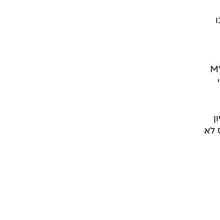
ו
ה: "יש לך מיציץ' - כוכב אדיר. נכון שהוא MVP
ן
ס לא