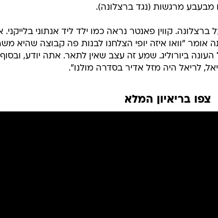
 מבעבע מרגשות (נגד ברצלונה).
בע השלישי, 17 הפרש על ברצלונה. קווין פאנטר נראה כמו ילד ליד אנתוני בלייקני. א
 אומר "וואו איזה יופי הצלחנו לבנות פה קבוצה שהיא משה
האחרון של העונה ביורוליג. שמע זה עצב שאין לתאר. אתה יודע, ובסוף
ל, לריאל היה מזל אדיר בסדרה מולנו".
צפו בריאיון המלא