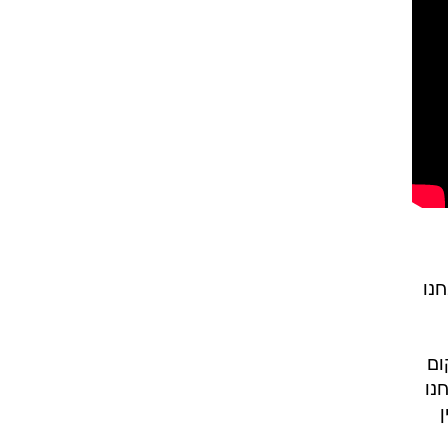
חנו
ום
נחנו