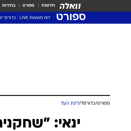
חדשות
ספורט
בחירות
ספורט
לוח תוצאות LIVE
כדורגל יש
ליגת העל Winner
סטט' ליגת
גביע המדי
גביע הטוט
שגרירים
נבחרות י
ליגה לאומ
ליגה א'
ספורט
/
כדורסל
/
ליגת העל
ינאי: "שחקני