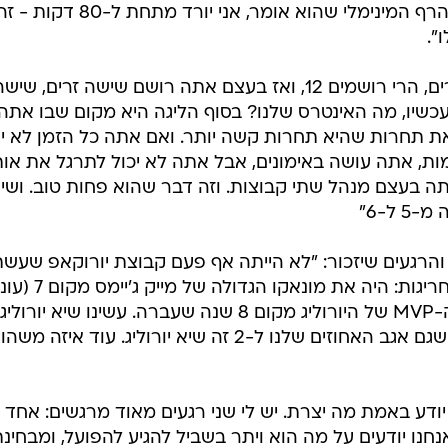
דקות זה יפה מאוד. זה הרבה יותר מהרף המינימלי שהוא אומר, אני י
".
"אמרתי לו: בוא תדאג שיהיו שישה זרים, הרי רושמים 12, ואז בעצם אתה רושם שישה זרים, שיש
עכשיו, מה האינטרס שלנו? בסוף הליגה היא מקום שבו אתה
 תחרות שהיא תחרות קשה יותר. ואם אתה כל הזמן לא יו
ת, אתה עושה באימונים, אבל אתה לא יכול לתרגל את או
ה בעצם מנהל שתי קבוצות. וזה דבר שהוא פחות טוב. ושי
 ל-6"
והרגעים שיזכור: "לא הייתה אף פעם קבוצת יורוקאפ שעש
טופ 6. היה מקום 10 עד 19. היו שתי חריגות: היה את מונאקו הגדולה של 
21/22), ואת פריז של טי.ג'יי שורטס ה-MVP של היורוליג מקום 8 שנה שעברה. עשינו שיא יורוליג
(מקום 6 כנציגת יורוקאפ). אני חושב שגם אגב האחוזים שלנו ל-2 זה שיא יורוליג. עוד איזה משהו
יודע באמת מה יצרת. יש לי שני רגעים מאוד מרגשים: אחד
נחנו יודעים על מה הוא ויתר בשביל להגיע להפועל, ומבחינת