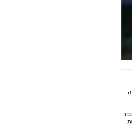
ה
כבד
ת