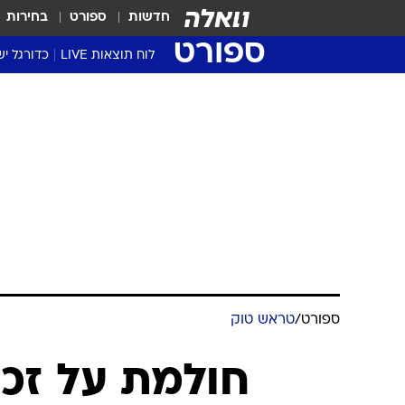
חדשות
ספורט
בחירות
ספורט
לוח תוצאות LIVE
כדורגל יש
ליגת העל Winner
סטט' ליגת
גביע המדי
גביע הטוט
שגרירים
נבחרות י
ליגה לאומ
ליגה א'
ספורט
/
טראש טוק
חולמת על זכי