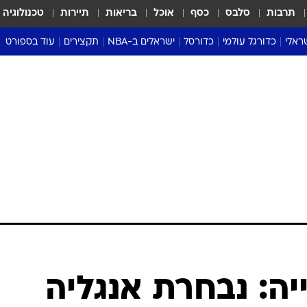
תרבות
סלבס
כסף
אוכל
בריאות
תיירות
טכנולוגיה
ראלי
כדורגל עולמי
כדורסל
ישראלים ב-NBA
תקצירים
עוד בספורט
ליגה אנגלית
ליגת העל
דני אבדיה
מונדיאל 2026
 העל
ליגה ספרדית
דאבל דריבל
NBA
נה
ליגה איטלקית
יורוליג וכדורסל אירופי
טבלאות
ו
ליגה גרמנית
ליגה לאומית
פודקאסטים
ליגה צרפתית
נבחרות ישראל בכדורסל
מסכמים מחזור
שראל
ליגת האלופות
כדורסל נשים
אבא של שבת
ית
הליגה האירופית
מעל הטבעת
דרום אמריקה
סערה בממלכה
טניס
טראש טוק
ספורט אמריקא
יה: נבחרת אנגליה
פוקר