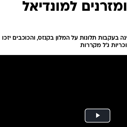
ומזרנים למונדיאל
ענפים נוספים
לוח שידורים
החידה של ספור
ארכיון מדורים
כתבו לנו
נה בעקבות תלונות על המלון בקנזס, והכוכבים יזכו
כריות ג'ל מקררות