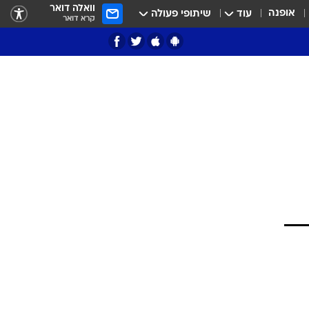
וואלה דואר
אופנה
עוד
שיתופי פעולה
קרא דואר
ציון 3
דאבל דריבל
י