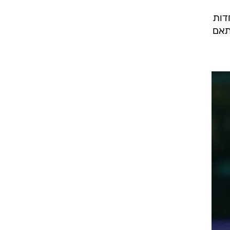
דות
תאם