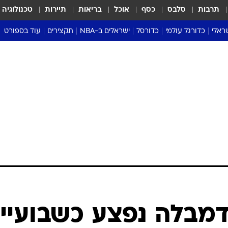
תרבות
סלבס
כסף
אוכל
בריאות
תיירות
טכנולוגיה
ראלי
כדורגל עולמי
כדורסל
ישראלים ב-NBA
תקצירים
עוד בספורט
ליגה אנגלית
ליגת העל
דני אבדיה
מונדיאל 2026
 העל
ליגה ספרדית
דאבל דריבל
NBA
נה
ליגה איטלקית
יורוליג וכדורסל אירופי
טבלאות
ו
ליגה גרמנית
ליגה לאומית
פודקאסטים
ליגה צרפתית
נבחרות ישראל בכדורסל
מסכמים מחזור
שראל
ליגת האלופות
כדורסל נשים
אבא של שבת
ית
הליגה האירופית
מעל הטבעת
דרום אמריקה
סערה בממלכה
טניס
טראש טוק
ספורט אמריקא
דמבלה נפצע כשבועיי
פוקר