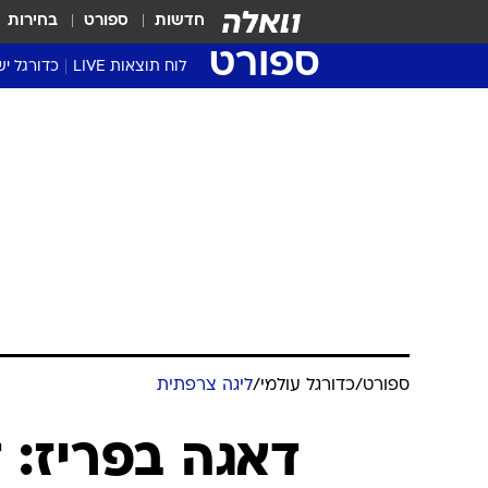
חדשות
ספורט
בחירות
ספורט
לוח תוצאות LIVE
כדורגל יש
ליגת העל Winner
סטט' ליגת
גביע המדי
גביע הטוט
שגרירים
נבחרות י
ליגה לאומ
ליגה א'
ספורט
/
כדורגל עולמי
/
ליגה צרפתית
דאגה בפריז: 