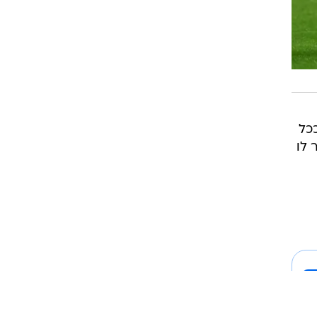
 ככל
 לו