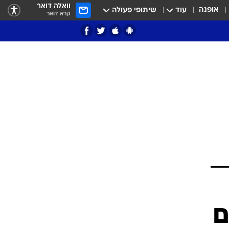
וואלה דואר
אופנה
עוד
שיתופי פעולה
קרא דואר
ציון 3
דאבל דריבל
י
ם