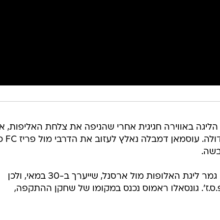
ת הליגה באווירה חגיגית אחרי שהניפה את צלחת האליפות, א
קיבלה הערב (ראשון) סיבה לד
הפציעה מגיעה פחות משבועיים לפני גמר ליגת האלופות מול ארסנל, שייערך ב-30 במאי, ולכן
ס.ז'. גונסאלו ראמוס נכנס במקומו של שחקן ההתקפה,