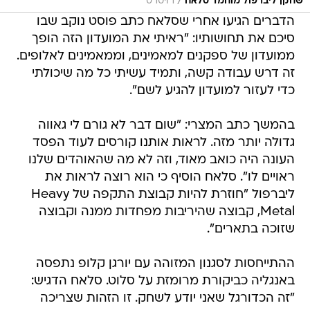
/
שחקן ליברפול מוחמד סלאח
רויטרס
הדברים הגיעו אחרי שסלאח כתב פוסט נוקב שבו
סיכם את תחושותיו: "ראיתי את המועדון הזה הופך
ממועדון של ספקנים למאמינים, וממאמינים לאלופים.
זה דרש עבודה קשה, ותמיד עשיתי כל מה שיכולתי
כדי לעזור למועדון להגיע לשם".
בהמשך כתב המצרי: "שום דבר לא גורם לי גאווה
גדולה יותר מזה. לראות אותנו קורסים לעוד הפסד
העונה היה כואב מאוד, וזה לא מה שהאוהדים שלנו
ראויים לו". סלאח הוסיף כי הוא רוצה לראות את
ליברפול "חוזרת להיות קבוצת התקפה של Heavy
Metal, קבוצה שהיריבות מפחדות ממנה וקבוצה
שזוכה בתארים".
ההתייחסות לסגנון המזוהה עם יורגן קלופ נתפסה
באנגליה כביקורת מרומזת על סלוט. סלאח הדגיש:
"זה הכדורגל שאני יודע לשחק. זו הזהות שצריכה