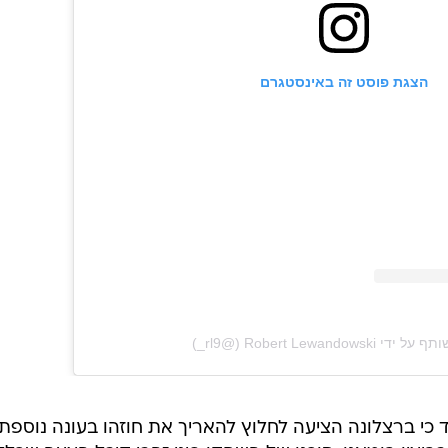
הצגת פוסט זה באינסטגרם
‎Robert Lewandowsk‏ (@‏‎_rl9‎‏)
כי ברצלונה הציעה לחלוץ להאריך את חוזהו בעונה נוספת,