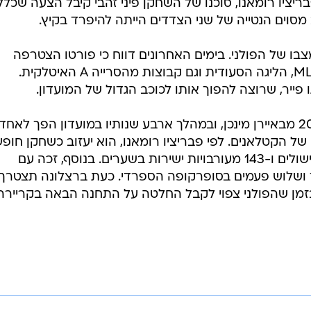
יציו רומאנו, סוכנו של השחקן פיני זהבי קיבל הצעה שכלל
סוים הנטייה של שני הצדדים הייתה להיפרד בקיץ.
ו של הפולני. בימים האחרונים דווח כי פורטו הצטרפה
למירוץ אחריו, בנוסף להצעות מה-MLS, הליגה הסעודית וגם קבוצות מהסרייה A האיטלקית.
ייר, שרוצה להפוך אותו לכוכב הגדול של המועדון.
לבנדובסקי הגיע לברצלונה בקיץ 2022 מבאיירן מינכן, ובמהלך ארבע שנותיו במועדון הפך לאחד
 הקטלאנים. לפי פבריציו רומאנו, הוא יעזוב כשחקן חופש
אחרי 190 הופעות, 119 שערים, 24 בישולים ו-143 מעורבויות ישירות בשערים. בנוסף, זכה עם
 ושלוש פעמים בסופרקופה הספרדי. כעת ברצלונה תצטרך
זמן שהפולני צפוי לקבל החלטה על התחנה הבאה בקריירה