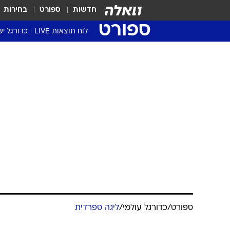
חדשות
ספורט
בחירות
ספורט
לוח תוצאות LIVE
כדורגל יש
ליגת העל Winner
סטט' ליגת
גביע המדי
גביע הטוט
שגרירים
נבחרות י
ליגה לאומ
ליגה א'
ספורט
/
כדורגל עולמי
/
ליגה ספרדית