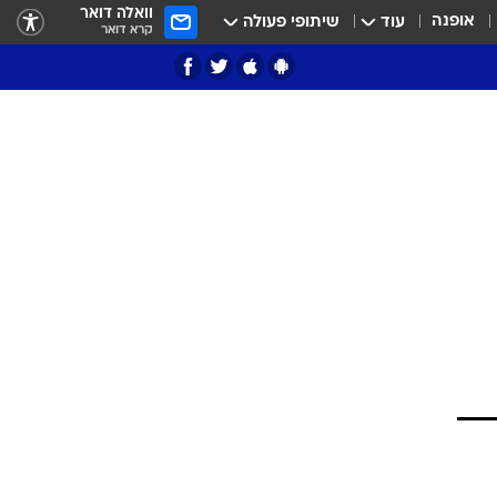
וואלה דואר
אופנה
עוד
שיתופי פעולה
קרא דואר
ציון 3
דאבל דריבל
י