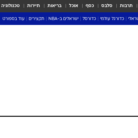
תרבות
סלבס
כסף
אוכל
בריאות
תיירות
טכנולוגיה
ראלי
כדורגל עולמי
כדורסל
ישראלים ב-NBA
תקצירים
עוד בספורט
ליגה אנגלית
ליגת העל
דני אבדיה
מונדיאל 2026
 העל
ליגה ספרדית
דאבל דריבל
NBA
נה
ליגה איטלקית
יורוליג וכדורסל אירופי
טבלאות
ו
ליגה גרמנית
ליגה לאומית
פודקאסטים
ליגה צרפתית
נבחרות ישראל בכדורסל
מסכמים מחזור
שראל
ליגת האלופות
כדורסל נשים
אבא של שבת
ית
הליגה האירופית
מעל הטבעת
דרום אמריקה
סערה בממלכה
טניס
טראש טוק
ספורט אמריקא
פוקר