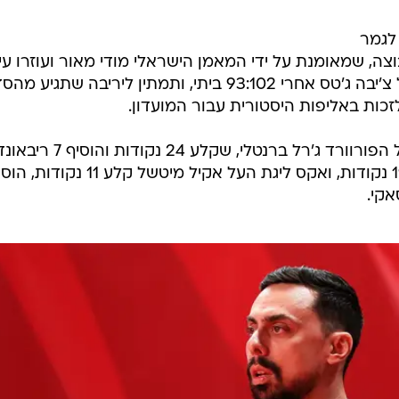
לגמר
צה, שמאומנת על ידי המאמן הישראלי מודי מאור ועוזרו עי
לויט, ניצחה את סדרת חצי הגמר מול צ'יבה ג'טס אחרי 93:102 ביתי, ותמתין ליריבה שתג
 לזכות באליפות היסטורית עבור המועדון.
הניצחון היה רשום בעיקר על שמו של הפורוורד ג'רל ברנטלי, שקלע 24 