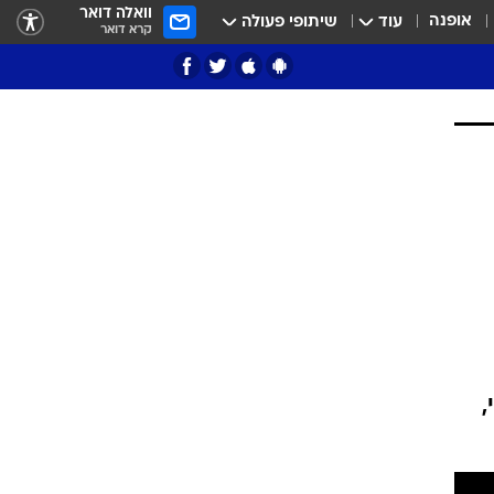
וואלה דואר
אופנה
עוד
שיתופי פעולה
קרא דואר
ציון 3
דאבל דריבל
,
י