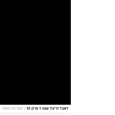
/
דאבל דריבל עונה 1 פרק 51
מערכת וואלה