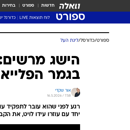
חדשות
ספורט
בחירות
ספורט
לוח תוצאות LIVE
כדורגל יש
ליגת העל Winner
סטט' ליגת
ספורט
/
כדורסל
/
ליגת העל
גביע המדי
גביע הטוט
הישג מרשים: 
שגרירים
בגמר הפלייאו
נבחרות י
ליגה לאומ
ליגה א'
אור שקדי
16.5.2026 / 7:58
רגע לפני שהוא עובר לתפקיד עו
יחד עם עוזרו עידו לויט, את הקבוצה ה