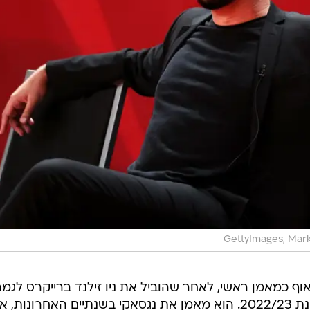
GettyImages, Mark
יאוף כמאמן ראשי, לאחר שהוביל את ניו זילנד ברייקרס לגמר
הפלייאוף של הליגה האוסטרלית בעונת 2022/23. הוא מאמן את נגסאקי בשנתיים האחרונות, 