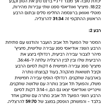
יכולת טובה אך מנגד די ג'יי ברנס נתן את הטון וקבע
18:22. מיציץ' ואודיאסי ספגו שתי עבירות מהירות,
מוטלי ואוואן ברונסמה החליפו סלים ובתום הרבע
הראשון ההתקפי זה
31:34
להרצליה.
רבע 2:
המסר של הפועל תל אביב הועבר והודגש עם פתיחת
הרבע השני: אודיאסי ספג עבירה שלישית, מיציץ'
מיהר לצבור עבירה רביעית, רנדולף ביצע את
הרביעית שלו ובין לבין הרצליה עלתה ל-36:46.
מיציץ' ספג עבירה חמישית 6 דקות לסיום הרבע
וקיבל תשואות מהקהל, בעוד קבוצתו נותרה
בארבעה שחקנים. רנדולף הוסיף עבירה חמישית
משלו, והפועל תל אביב נותרה עם שלושה שחקנים.
וויינרייט ואודיאסי יצאו גם הם, ו-3:14 דקות לסיום
הרבע השני הפועל תל אביב נותרה עם שחקן אחד
בלבד - והמשחק הופסק במצב של
59:70
להרצליה.