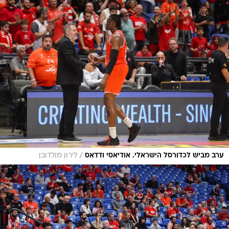
/
ערב מביש לכדורסל הישראלי. אודיאסי ודדאס
לירון מולדובן