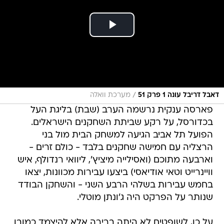
/
דאבל דריבל עונה 1 פרק 51
מערכת וואלה
פארסה ענקית נרשמה הערב (שבת) בליגת העל
בכדורסל, על רקע שביתת השחקנים הישראלים.
הפועל תל אביב הגיעה למשחק הבית מול בני
הרצליה עם חמישה שחקנים בלבד - כולם זרים -
וארבעה מתוכם (ואסילייה מיציץ', ליוואי רנדולף, איש
וויינרייט וטאי אודיאסי) ביצעו עבירות מכוונות, יצאו
בחמש עבירות בשלהי הרבע השני - והשחקן הבודד
שנותר על הפרקט היה ג'ונתן מוטלי.
על כן, לשופטים לא היתה ברירה אלא להיצמד כמובן