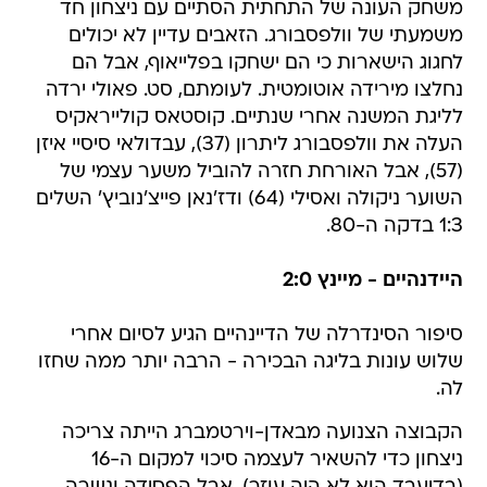
משחק העונה של התחתית הסתיים עם ניצחון חד
משמעתי של וולפסבורג. הזאבים עדיין לא יכולים
לחגוג הישארות כי הם ישחקו בפלייאוף, אבל הם
נחלצו מירידה אוטומטית. לעומתם, סט. פאולי ירדה
לליגת המשנה אחרי שנתיים. קוסטאס קולייראקיס
העלה את וולפסבורג ליתרון (37), עבדולאי סיסיי איזן
(57), אבל האורחת חזרה להוביל משער עצמי של
השוער ניקולה ואסילי (64) ודז'נאן פייצ'נוביץ' השלים
1:3 בדקה ה-80.
היידנהיים - מיינץ 2:0
סיפור הסינדרלה של הדיינהיים הגיע לסיום אחרי
שלוש עונות בליגה הבכירה - הרבה יותר ממה שחזו
לה.
הקבוצה הצנועה מבאדן-וירטמברג הייתה צריכה
ניצחון כדי להשאיר לעצמה סיכוי למקום ה-16