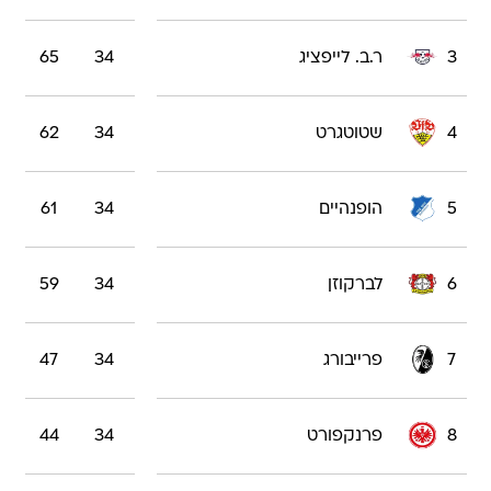
3
ר.ב. לייפציג
34
65
4
שטוטגרט
34
62
5
הופנהיים
34
61
6
לברקוזן
34
59
7
פרייבורג
34
47
8
פרנקפורט
34
44