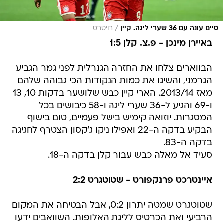
/
סיים עונה עם 36 שערי ליגה. קיין
רויטרס
באיירן מינכן - פ.צ. קלן 1:5
הבווארים צלחו את החזרה הגנרלית לפני גמר הגביע
הגרמני, והשיגו את כמות הנקודות הכי גבוהה שלהם
מאז 2013/14. הארי קיין כבש שלושער בדקות 10, 13
ו-69 והגיע ל-36 שערי ליגה ו-58 כיבושים בכל
המסגרות. יוזואה קימיש בישל פעמיים, טום בישוף
הבקיע בדקה ה-22 ואפילו ניקו ג'קסון הצטרף לחגיגה
בדקה ה-83.
סעיד אל מאלה כבש עבור קלן בדקה ה-18.
איינטרכט פרנקפורט - שטוטגרט 2:2
שטוטגרט שמטה יתרון 0:2, אבל הבטיחה את המקום
הרביעי ואת הכרטיס לליגת האלופות. השוואבים ידעו