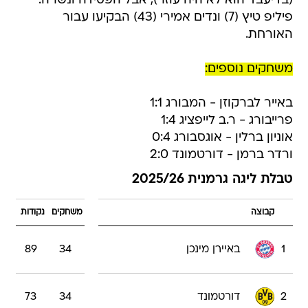
(בדיעבד הוא לא היה עוזר), אבל הפסידה ונשרה.
פיליפ טיץ (7) ונדים אמירי (43) הבקיעו עבור
האורחת.
משחקים נוספים:
באייר לברקוזן - המבורג 1:1
פרייבורג - ר.ב לייפציג 1:4
אוניון ברלין - אוגסבורג 0:4
ורדר ברמן - דורטמונד 2:0
טבלת ליגה גרמנית 2025/26
קבוצה
משחקים
נקודות
1
באיירן מינכן
34
89
2
דורטמונד
34
73