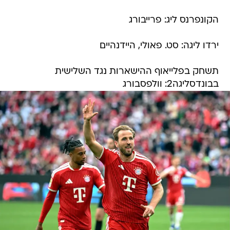
הקונפרנס ליג: פרייבורג
ירדו ליגה: סט. פאולי, היידנהיים
תשחק בפלייאוף ההישארות נגד השלישית
בבונדסליגה2: וולפסבורג