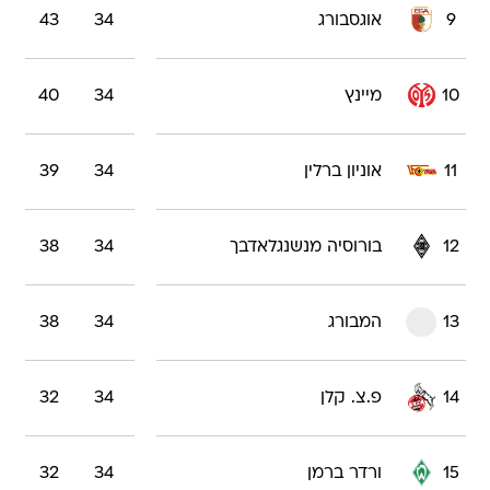
9
אוגסבורג
34
43
10
מיינץ
34
40
11
אוניון ברלין
34
39
12
בורוסיה מנשנגלאדבך
34
38
13
המבורג
34
38
14
פ.צ. קלן
34
32
15
ורדר ברמן
34
32