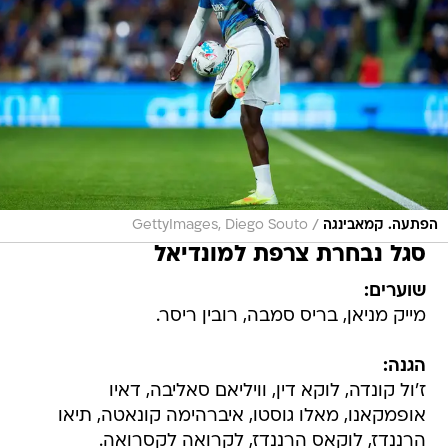
/
הפתעה. קמאבינגה
GettyImages, Diego Souto
סגל נבחרת צרפת למונדיאל
שוערים:
מייק מניאן, בריס סמבה, רובין ריסר.
הגנה:
ז'ול קונדה, לוקא דין, וויליאם סאליבה, דאיו
אופמקאנו, מאלו גוסטו, איברהימה קונאטה, תיאו
הרננדז, לוקאס הרננדז, לקרואה לקסרואה.