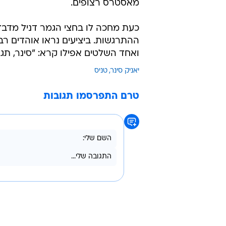
/
מי יכול עליו? סינר
GettyImages
מחויבות וספג שבירה כבר במשחקון 
שכללה דרופ-שוטים מדויקים וחבטות ל
מאסטרס רצופים.
כעת מחכה לו בחצי הגמר דניל מדבד
ההתרגשות. ביציעים נראו אוהדים רב
ואחד השלטים אפילו קרא: "סינר, תגר
יאניק סינר
טניס
טרם התפרסמו תגובות