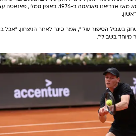
3 הניצחונות האלה הוא שהוא כמעט לא מאבד מערכות", אמר שחקן העבר
 בלתי ניתן לעצירה, במיוחד על רקע הפציעה של קרלוס אלק
רים ברומא.
 זכה בשמונה מתוך תשעת טורנירי המאסטרס בקריירה שלו, וכעת רומא
וך לטניסאי השני בלבד אחרי ג'וקוביץ' שמשלים זכייה בכל
ל רגע היסטורי נוסף: סינר רחוק שני ניצחונות בלבד מלהפ
לאיטלקי הראשון שזוכה בטורניר רומא מאז אדריאנו פאנאטה ב-1976. באופן סמלי, פאנ
אשון.
חק בשביל הסיפור שלי", אמר סינר לאחר הניצחון. "אבל בר
 מיוחד בשבילי".