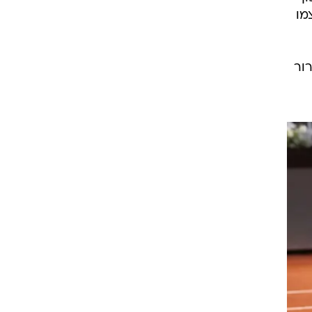
ראס
 הוא
וך
אטה עצמו
ור