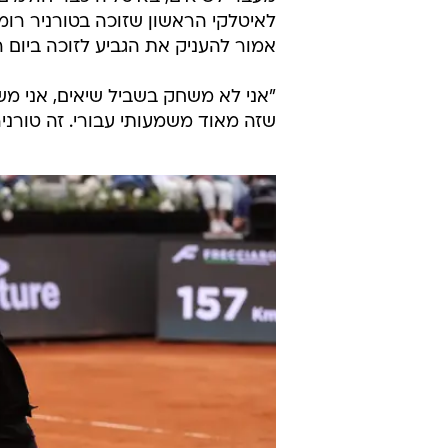
"הדבר המדהים ב-2
ג'ימי. ואכן, סינר נראה כרגע כמעט
וההדחות המוקדמות של מרבית הבכי
האיטלקי בן ה-24 כבר
היחיד שחסר לו. אם יזכה בתואר, יהפ
תשעת טורנירי המאסטרס.
מעבר לשיאים, באיטליה כבר חולמים ע
אמור להעניק את הגביע לזוכה ביום ר
"אני לא משחק בשביל שיאים, אני מש
שזה מאוד משמעותי עבורי. זה טורניר