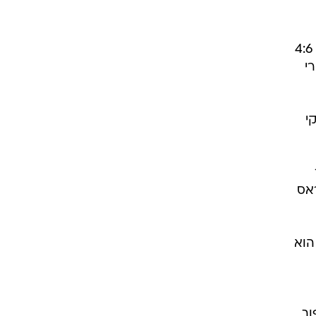
רוגבי וקריקט
גולף
ביליארד
תקצירים
נכנס לספרי ההיסטוריה. המדורג 1 בעולם העפיל היום (חמישי) לחצי גמר טורניר רומא אחרי 2:6, 4:6
טורנירי
 אך האיטלקי