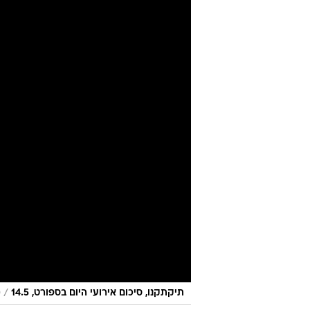
השיא של נובא
מערכת וואלה ספורט
14.5.2026 / 13:26
1000 ועקף את נובאק. במרחק שני ניצחונות מתואר ביתי ראשון מאז 1976