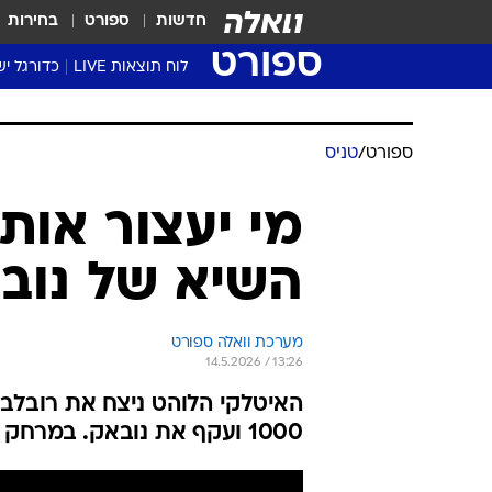
חדשות
ספורט
בחירות
ספורט
לוח תוצאות LIVE
כדורגל יש
ליגת העל Winner
סטט' ליגת
גביע המדי
גביע הטוט
שגרירים
נבחרות י
ליגה לאומ
ליגה א'
ספורט
/
טניס
מי יעצור אותו