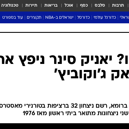
תרבות
סלבס
כסף
אוכל
בריאות
תיירות
טכנולוגיה
ראלי
כדורגל עולמי
כדורסל
ישראלים ב-NBA
תקצירים
עוד בספורט
ליגה אנגלית
ליגת העל
דני אבדיה
מונדיאל 2026
 העל
ליגה ספרדית
דאבל דריבל
NBA
נה
ליגה איטלקית
יורוליג וכדורסל אירופי
טבלאות
ו
ליגה גרמנית
ליגה לאומית
פודקאסטים
ליגה צרפתית
נבחרות ישראל בכדורסל
מסכמים מחזור
שראל
ליגת האלופות
כדורסל נשים
אבא של שבת
ית
הליגה האירופית
מעל הטבעת
דרום אמריקה
סערה בממלכה
טניס
טראש טוק
ספורט אמריקא
? יאניק סינר ניפץ את
פוקר