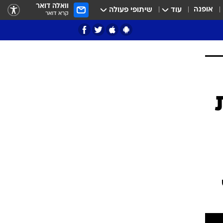
וואלה דואר
אופנה
עוד
שיתופי פעולה
קרא דואר
ציון 3
דאבל דריבל
י