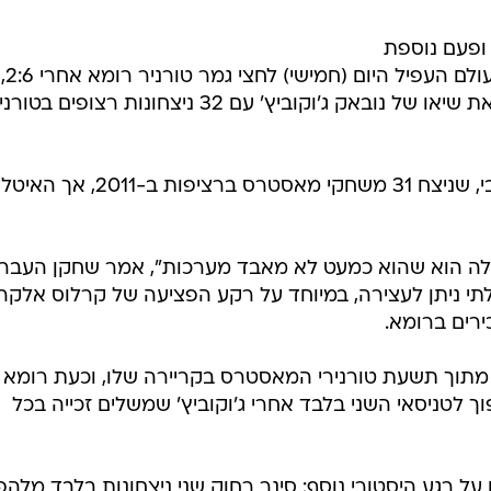
פורט1
 ופעם נוספת
מהיר על אנדריי רובלב, ובדרך שבר את שיאו של נובאק ג'וקוביץ' עם 32 ניצחונות רצופים ב
עד כה חלק סינר את השיא עם הסרבי, שניצח 31 משחקי מאסטרס ברציפות ב-2011,