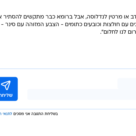
הניצחון על רובלב הושג בצורה חלקה יחסית. הרוסי התקשה לעמוד בקצב, ביצע 28 טעויות לא
הראשון של כל מערכה. מנגד, סינר סיפק עוד תצוגה מרשי
קווים, בדרך לניצחון נוסף במערכות ישרות.
סינר לא הפסיד בטורניר מאסטרס מאז אוקטובר 2025, אז פרש מול טאלון גריקספור בשנגחאי
בשל התכווצויות. מאז הוא זכה בפריז, המשיך עם רצף מושלם ב-2026 וכבר עומד על
ב או מרטין לנדלוסה, אבל ברומא כבר מתקשים להסתיר 
ים עם חולצות וכובעים כתומים - הצבע המזוהה עם סינר -
ום לנו לחלום".