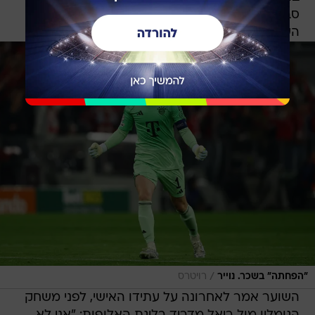
סביב האפשרות ששוער באיירן ייכלל בסגל 26
השחקנים של יוליאן נאגלסמן לטורניר הקיץ הבא.
/
"הפחתה" בשכר. נוייר
רויטרס
השוער אמר לאחרונה על עתידו האישי, לפני משחק