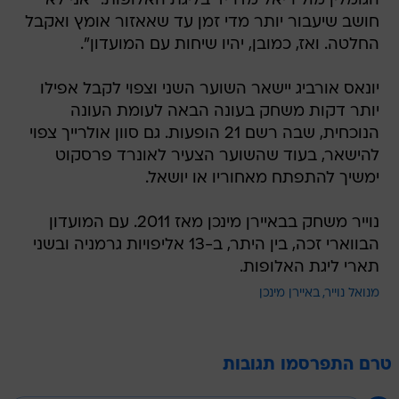
הגומלין מול ריאל מדריד בליגת האלופות: "אני לא
חושב שיעבור יותר מדי זמן עד שאאזור אומץ ואקבל
החלטה. ואז, כמובן, יהיו שיחות עם המועדון".
יונאס אורביג יישאר השוער השני וצפוי לקבל אפילו
יותר דקות משחק בעונה הבאה לעומת העונה
הנוכחית, שבה רשם 21 הופעות. גם סוון אולרייך צפוי
להישאר, בעוד שהשוער הצעיר לאונרד פרסקוט
ימשיך להתפתח מאחוריו או יושאל.
נוייר משחק בבאיירן מינכן מאז 2011. עם המועדון
הבווארי זכה, בין היתר, ב-13 אליפויות גרמניה ובשני
תארי ליגת האלופות.
מנואל נוייר
באיירן מינכן
טרם התפרסמו תגובות