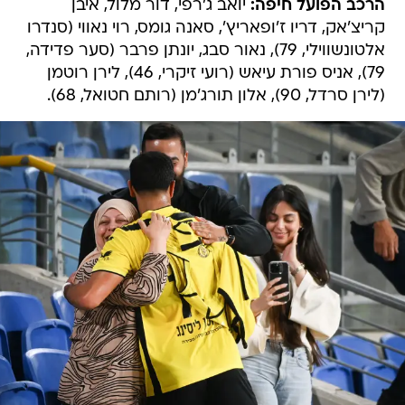
הרכב הפועל חיפה:
יואב ג'רפי, דור מלול, איבן
קריצ'אק, דריו ז'ופאריץ', סאנה גומס, רוי נאווי (סנדרו
אלטונשווילי, 79), נאור סבג, יונתן פרבר (סער פדידה,
79), אניס פורת עיאש (רועי זיקרי, 46), לירן רוטמן
(לירן סרדל, 90), אלון תורג'מן (רותם חטואל, 68).