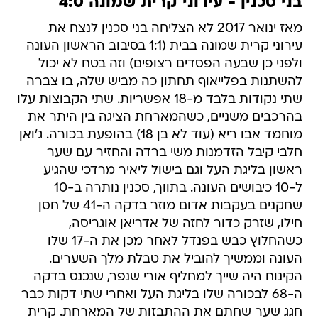
בני סכנין - עירוני קרית שמונה 4:0
מאז ינואר 2017 לא הצליחה בני סכנין לנצח את
עירוני קרית שמונה בבית (1:1 בסיבוב הראשון העונה
ולפני כן שבעה הפסדים רצופים) וזה בטח לא יכול
להשתנות בפלייאוף תחתון כה מביש שלה, בו צברה
שתי נקודות בלבד מ-18 אפשריות. שתי הקבוצות עלו
בהרכבים משניים, כשהמארחת הציגה בין היתר את
מוחמד אבו ריא (עוד לא בן 18) בהופעת בכורה. ג'ואן
חלבי קיבל הזדמנות משי ברדה והחזיר עם שער
ראשון בליגת העל וגם בישול ליאיר מרדכי שהגיע
ל-10 כיבושים העונה. בתווך, סכנין נותרה ב-10
שחקנים בעקבות אדום מוזר בדקה ה-41 של חסן
חילו, שזרק כדור לחזה של אדריאן אוגריסה,
כשהחלוץ כבש בפנדל לאחר מכן את ה-17 שלו
העונה וממשיך להוביל את טבלת מלך השערים.
הקינוח היה שייך למחליף אורי שנפר, שנכנס בדקה
ה-68 לבכורה שלו בליגת העל ואחרי שתי דקות כבר
חגג שער שחתם את ההתבזות של המארחת. קרית