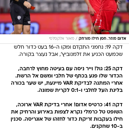
/
אדום מוזר. חסן חילו מורחק
מאור אלקסלסי
דקה 19: נחמני התקדם ומקו ה-16 בעט כדור חלש
שכמעט הכניע את זלמנוביץ', אבל נעצר בקורה.
דקה 25: גול! וייר ניסה עם בעיטה מחוץ לרחבה,
הכדור שלו פגע בכתף של חלבי ומשם אל הרשת.
אחרי המתנה לבדיקת VAR מייגעת, יש שער בכורה
בליגת העל לחלבי ו-0:1 לקרית שמונה.
דקה 41: כרטיס אדום! אחרי בדיקת VAR ארוכה,
השופט טל כרמלי נקרא לצפות באירוע והרחיק את
חילו בעקבות זריקת כדור לחזהו של אוגריסה. סכנין
ב-10 שחקנים.