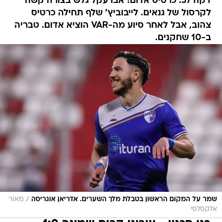
דקה 57: כרטיס אדום! אבו עקל גלש בצורה קשה
לקרסול של גנאים. לייבוביץ' שלף תחילה כרטיס
צהוב, אבל לאחר סיוע מה-VAR הוציא אדום. טבריה
ב-10 שחקנים.
/
שמר על המקום הראשון בטבלת מלך השערים. אדריאן אוגריסה
מאור
אלקסלסי