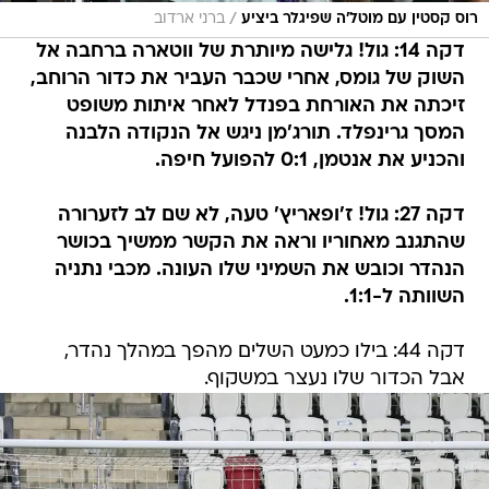
/
רוס קסטין עם מוטל'ה שפיגלר ביציע
ברני ארדוב
דקה 14: גול! גלישה מיותרת של ווטארה ברחבה אל
השוק של גומס, אחרי שכבר העביר את כדור הרוחב,
זיכתה את האורחת בפנדל לאחר איתות משופט
המסך גרינפלד. תורג'מן ניגש אל הנקודה הלבנה
והכניע את אנטמן, 0:1 להפועל חיפה.
דקה 27: גול! ז'ופאריץ' טעה, לא שם לב לזערורה
שהתגנב מאחוריו וראה את הקשר ממשיך בכושר
הנהדר וכובש את השמיני שלו העונה. מכבי נתניה
השוותה ל-1:1.
דקה 44: בילו כמעט השלים מהפך במהלך נהדר,
אבל הכדור שלו נעצר במשקוף.