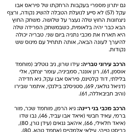
גם יתרון מספרי בעקבות הרחקתו של פיראס אבו
עקל (57) לא סייע לנועלת הטבלה להשיג נקודה, ורצף
ניצחונות החוץ שלה נעצר על שלושה. משחק החוץ
הבא כבר יהיה בלאומית, כשבמשחק הפרידה שלה
היא תארח את מכבי נתניה ביום שני. טבריה יכולה
להיערך לעונה הבאה, אותה תתחיל עם מינוס שש
נקודות.
הרכב עירוני טבריה:
עידו שרון, ניב גוטליב (מוחמד
אוסמן, 61), רון אונגר, סמביניה, עומר יצחקי, אלי
בלילתי, דוד קלטינס, פיראס אבו עקל, גיא חדידה
(דניאל גולאני, 69), סטניסלב בילנקי, איתמר שבירו
(והיב חביבאללה, 61).
הרכב מכבי בני ריינה:
גיא הרמן, מוחמד שכר, מור
ברמי, עאיד חבשי (איאד אבו עביד, 46), נבו שדו
(איאד חלאילי, 66), איהאב גנאים (עידן גורן, 80),
כריסט טייהי, עילאי אלמקייס (אחמד טהא, 80),