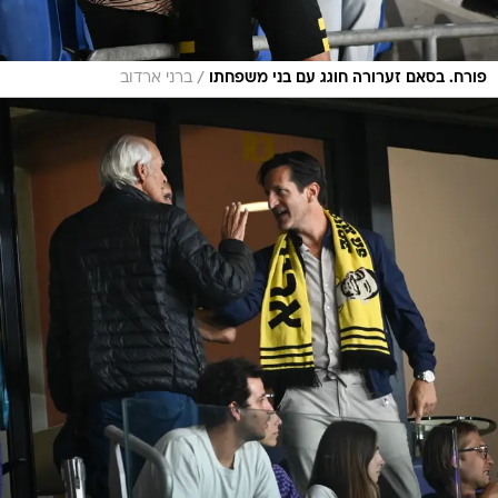
/
פורח. בסאם זערורה חוגג עם בני משפחתו
ברני ארדוב