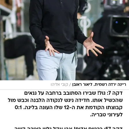
/
ריינה ירדה רשמית. ליאור ראובן
קובי אליהו
דקה 7: גול! שבירו הסתובב ברחבה על גנאים
שהכשיל אותו. חדידה ניגש לנקודה הלבנה וכבש מול
קבוצתו הקודמת את ה-12 שלו העונה בליגה. 0:1
לעירוני טבריה.