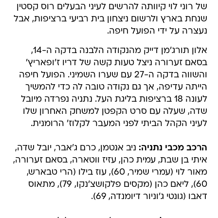
של רוני לוי קיוותה להרשים לעיני הבעלים רוס קסטין
שנחת בארץ ולרשום ניצחון בית רביעי ברציפות, אבל
נעצרה על ידי הפועל חיפה.
אלון תורג'מן דייק מהנקודה הלבנה בדקה ה-14,
בסאם זערורה ניצל טעות קשה של דריו ז'ופאריץ'
והשווה בדקה ה-27 עם שערו השמיני. הפועל חיפה
הייתה עדיפה, אך גם נקודה טובה לה כדי להמשיך
לעונה 18 ברציפות בליגת העל. נתניה נפרדה מיובל
שדה, שעלה עם סרט הקפטן למשחק האחרון שלו
לעיני הקהל הביתי לפני המעבר לקלוז' הרומנית.
הרכב מכבי נתניה:
ניב אנטמן, כרם ג'אבר, יובל שדה,
איתי בן שבת, עמית כהן, עזיז ווטארה, בסאם זערורה,
מאור לוי (עמרי שמיר, 60), עוז בילו (הרי טבארש,
60), ליאם כהן (מקסים פלקושצ'נקו, 79), מתאוס
דאבו (גונטי ג'וניור דיומנדה, 69).