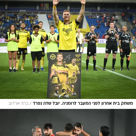
/
משחק בית אחרון לפני המעבר לרומניה. יובל שדה נפרד
ברני ארדוב