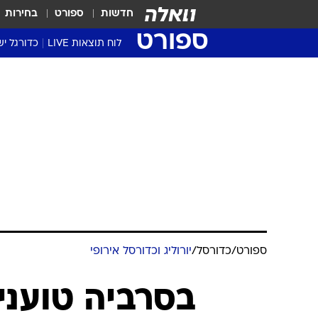
חדשות
ספורט
בחירות
ספורט
לוח תוצאות LIVE
כדורגל יש
ליגת העל Winner
סטט' ליגת
גביע המדי
גביע הטוט
שגרירים
נבחרות י
ליגה לאומ
ליגה א'
ספורט
/
כדורסל
/
יורוליג וכדורסל אירופי
בסרביה טוענים