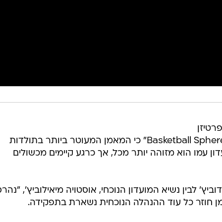
פרטיזן
בלגרד? אמש (שלישי) דווח באתר "Basketball Sphere" כי המאמן המעוטר ביותר בתולדות
דון עמו הוא מזוהה יותר מכל, אך כרגע קיימים מכשולים
ביץ' לבין נשיא המועדון הנוכחי, אוסטויה מיאילוביץ', "נהר
מן חוזר כל עוד ההנהלה הנוכחית נשארת בתפקידה.