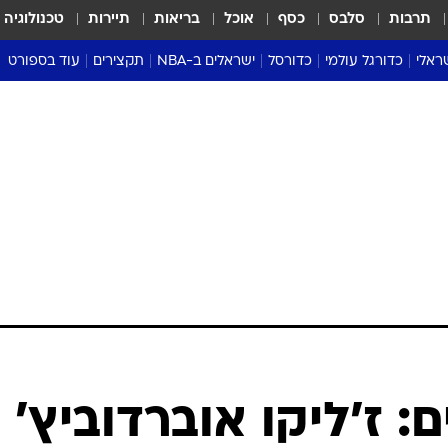
תרבות
סלבס
כסף
אוכל
בריאות
תיירות
טכנולוגיה
ראלי
כדורגל עולמי
כדורסל
ישראלים ב-NBA
תקצירים
עוד בספורט
ליגה אנגלית
ליגת העל
דני אבדיה
מונדיאל 2026
 העל
ליגה ספרדית
דאבל דריבל
NBA
נה
ליגה איטלקית
יורוליג וכדורסל אירופי
טבלאות
ו
ליגה גרמנית
ליגה לאומית
פודקאסטים
ליגה צרפתית
נבחרות ישראל בכדורסל
מסכמים מחזור
שראל
ליגת האלופות
כדורסל נשים
אבא של שבת
ית
הליגה האירופית
מעל הטבעת
דרום אמריקה
סערה בממלכה
טניס
טראש טוק
ספורט אמריקא
: ז'ליקו אוברדוביץ'
פוקר