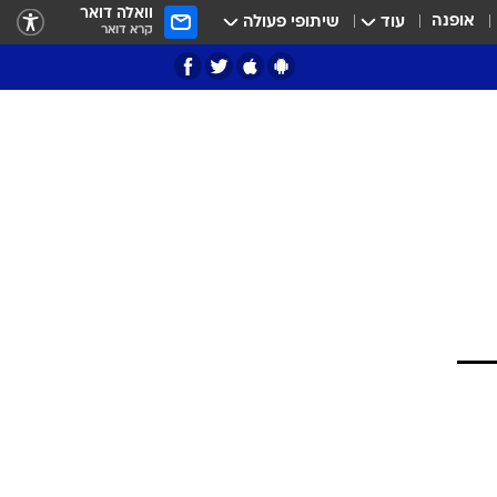
וואלה דואר
אופנה
עוד
שיתופי פעולה
קרא דואר
ציון 3
דאבל דריבל
י