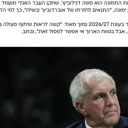
את התמונה הוא סשה דנילוביץ'. שחקן העבר האגדי מועמד
ימונה, "התנאים לחזרתו של אוברדוביץ' יבשילו", כך לפי הדיו
עם זאת, הודגש כי הסיכוי למהלך כבר בעונת 2026/27 נמוך מאוד. "קשה לראות שיתוף פעולה 
, אבל בטווח הארוך אי אפשר לפסול זאת", נכתב.